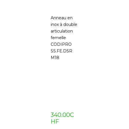
Anneau en
inox à double
articulation
femelle
CODIPRO
SS.FE.DSR
M18
340.00
C
HF