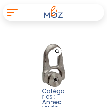
Catégo
ries :
Annea