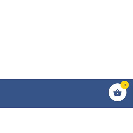
0
Newsletter
Recevez chaque semaine dans votre boite mail nos
conseils en choix d'équipement de levage et en