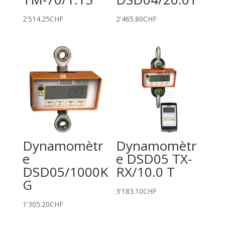
2'514.25
CHF
2'465.80
CHF
Dynamomètr
Dynamomètr
e
e DSD05 TX-
DSD05/1000K
RX/10.0 T
G
3'183.10
CHF
1'305.20
CHF