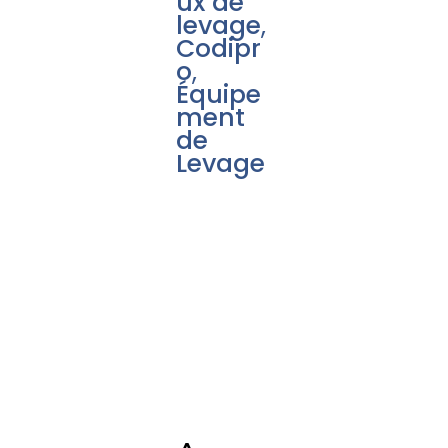
ux de
levage
,
Codipr
o
,
Équipe
ment
de
Levage