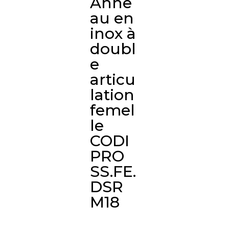
Anne
au en
inox à
doubl
e
articu
lation
femel
le
CODI
PRO
SS.FE.
DSR
M18