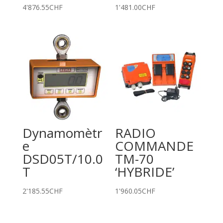
4'876.55
CHF
1'481.00
CHF
Dynamomètr
RADIO
e
COMMANDE
DSD05T/10.0
TM-70
T
‘HYBRIDE’
2'185.55
CHF
1'960.05
CHF