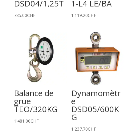
DSD04/1,25T
1-L4 LE/BA
785.00
CHF
1'119.20
CHF
Balance de
Dynamomètr
grue
e
TEO/320KG
DSD05/600K
G
1'481.00
CHF
1'237.70
CHF