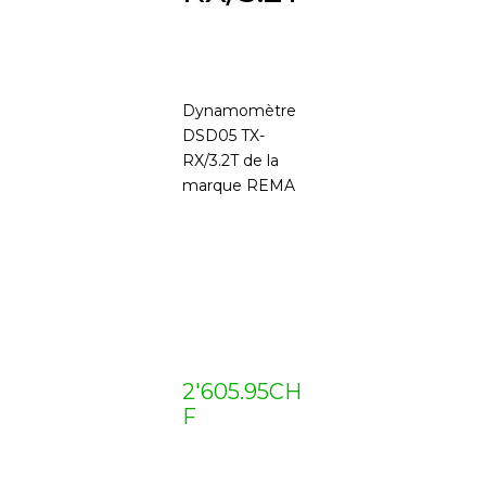
Dynamomètre
DSD05 TX-
RX/3.2T de la
marque REMA
2'605.95
CH
F