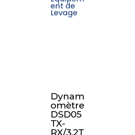
ent de
Levage
Dynam
omètre
DSD05
TX-
RX/3.2T