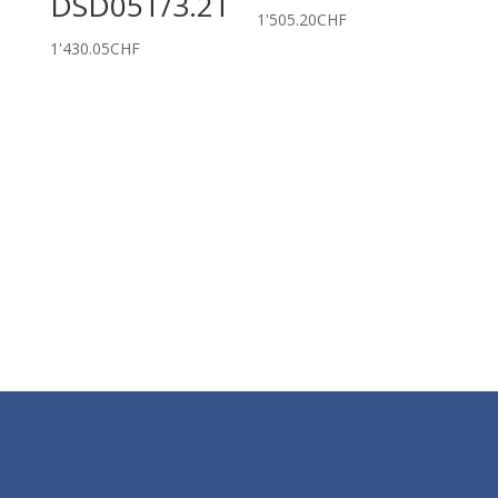
DSD05T/3.2T
1'505.20
CHF
1'430.05
CHF