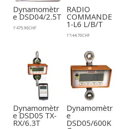
Dynamomètr
RADIO
e DSD04/2.5T
COMMANDE
1-L6 L/B/T
1'475.90
CHF
1'144.70
CHF
Dynamomètr
Dynamomètr
e DSD05 TX-
e
RX/6.3T
DSD05/600K