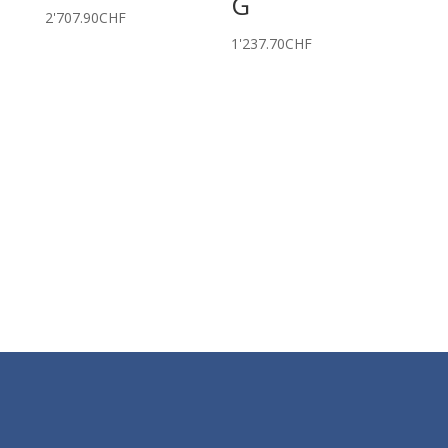
G
2'707.90
CHF
1'237.70
CHF