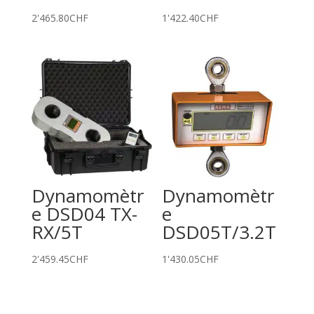
2'465.80
CHF
1'422.40
CHF
Dynamomètr
Dynamomètr
e DSD04 TX-
e
RX/5T
DSD05T/3.2T
2'459.45
CHF
1'430.05
CHF