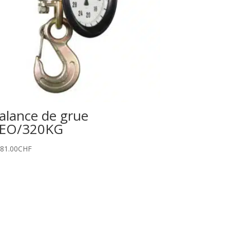
alance de grue
EO/320KG
481.00
CHF