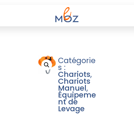
Catégorie
s :
Chariots
,
Chariots
Manuel
,
Équipeme
nt de
Levage