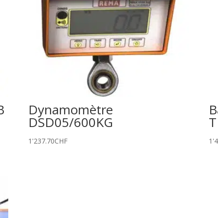
B
Dynamomètre
B
DSD05/600KG
T
1'237.70
CHF
1'