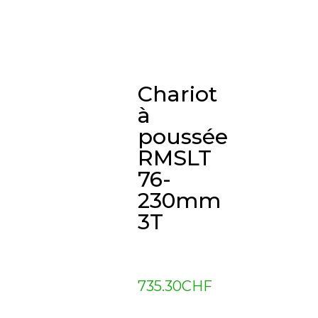
Chariot
à
poussée
RMSLT
76-
230mm
3T
735.30
CHF