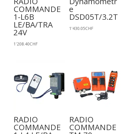
RADIO
Dynamomètr
COMMANDE
e
1-L6B
DSD05T/3.2T
LE/BA/TRA
1'430.05
CHF
24V
1'208.40
CHF
RADIO
RADIO
COMMANDE
COMMANDE