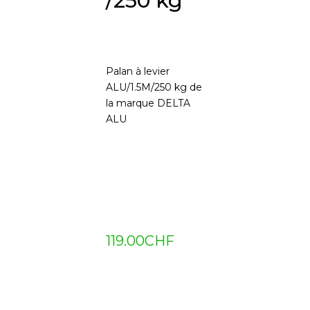
/250 kg
Palan à levier
ALU/1.5M/250 kg de
la marque DELTA
ALU
119.00
CHF