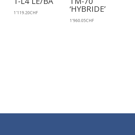
1-L4 LE/BA
TM-70
‘HYBRIDE’
1'119.20
CHF
1'960.05
CHF