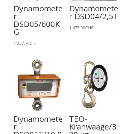
Dynamomete
Dynamomete
r
r DSD04/2,5T
DSD05/600K
1'475.90
CHF
G
1'237.70
CHF
Dynamomete
TEO-
r
Kranwaage/3