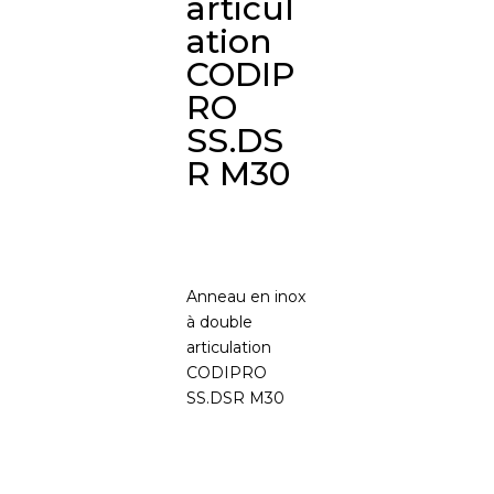
articul
ation
CODIP
RO
SS.DS
R M30
Anneau en inox
à double
articulation
CODIPRO
SS.DSR M30