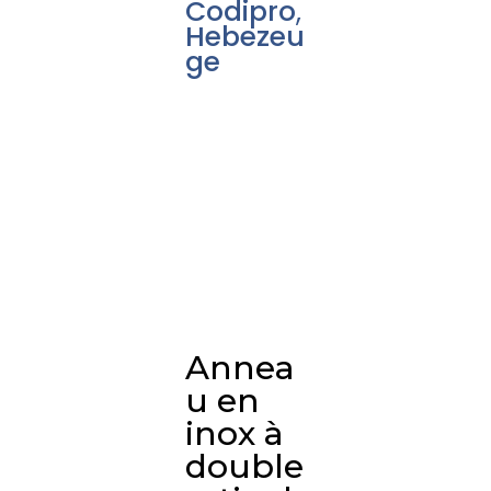
Codipro
,
Hebezeu
ge
Annea
u en
inox à
double