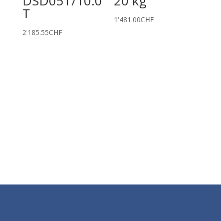
DSD05T/10.0
20 kg
T
1'481.00
CHF
2'185.55
CHF