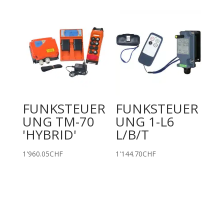
FUNKSTEUER
FUNKSTEUER
UNG TM-70
UNG 1-L6
'HYBRID'
L/B/T
1'960.05
CHF
1'144.70
CHF