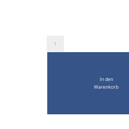
Anneau
simple
articulation
CODIPRO
SEB
M20
Menge
In den
Warenkorb