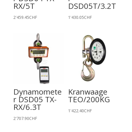
RX/5T
DSD05T/3.2T
2'459.45
CHF
1'430.05
CHF
Dynamomete
Kranwaage
r DSD05 TX-
TEO/200KG
RX/6.3T
1'422.40
CHF
2'707.90
CHF