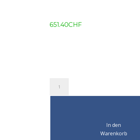
651.40
CHF
Chariot
à
chaîne
212
90-
160mm
In den
3T
Menge
Warenkorb