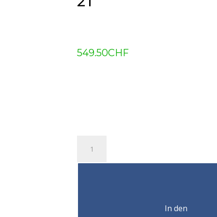
2T
549.50
CHF
Chariot
à
chaîne
212BF
230-
300mm
In den
2T