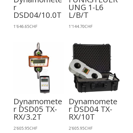
r
UNG 1-L6
DSD04/10.0T
L/B/T
1'646.65
CHF
1'144.70
CHF
Dynamomete
Dynamomete
r DSD05 TX-
r DSD04 TX-
RX/3.2T
RX/10T
2'605.95
CHF
2'605.95
CHF