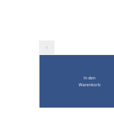
Chariot
à
poussée
211
65-
155mm
In den
2T
Menge
Warenkorb