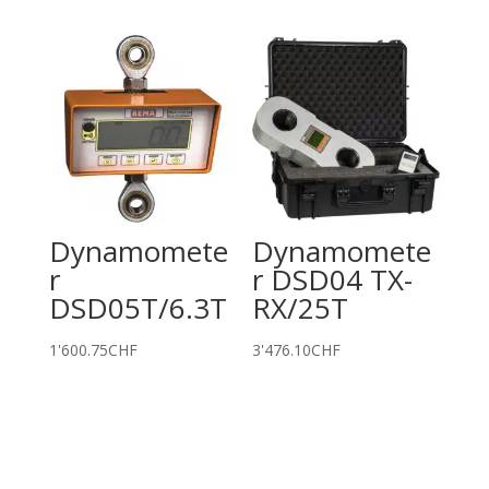
Dynamomete
Dynamomete
r
r DSD04 TX-
DSD05T/6.3T
RX/25T
1'600.75
CHF
3'476.10
CHF