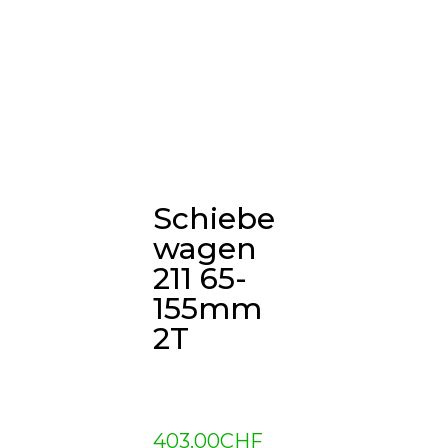
Schiebe
wagen
211 65-
155mm
2T
403.00
CHF