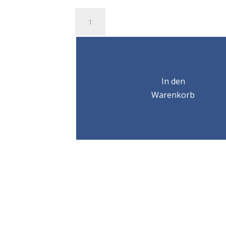
Chariot
électrique
MAS
10m-
min
75-
In den
300mm
Warenkorb
500
KG
Menge