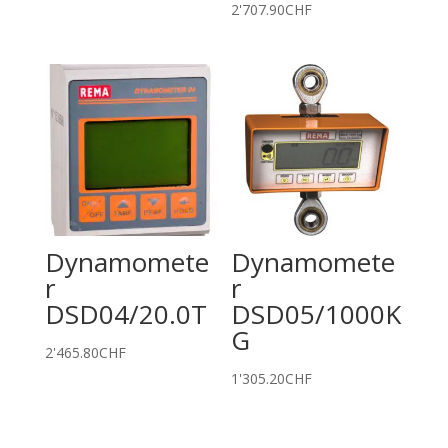
2'707.90
CHF
Dynamomete
Dynamomete
r
r
DSD04/20.0T
DSD05/1000K
G
2'465.80
CHF
1'305.20
CHF