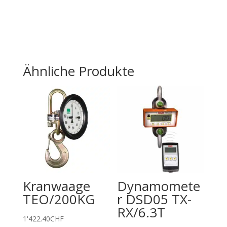
Ähnliche Produkte
Kranwaage
Dynamomete
TEO/200KG
r DSD05 TX-
RX/6.3T
1'422.40
CHF