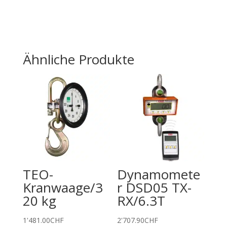
Ähnliche Produkte
TEO-
Dynamomete
Kranwaage/3
r DSD05 TX-
20 kg
RX/6.3T
1'481.00
CHF
2'707.90
CHF