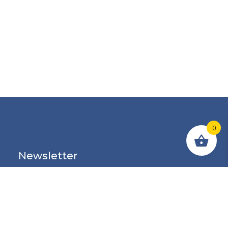
0
Newsletter
Erhalten Sie jede Woche unsere Beratung zur
Auswahl von Hebezeugen und Industriebedarf in
Ihrem Postfach und erfahren Sie als Erster von
unseren wöchentlichen Aktionen.