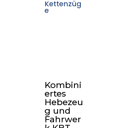
Kettenzüg
e
Kombini
ertes
Hebezeu
g und
Fahrwer
k KBT