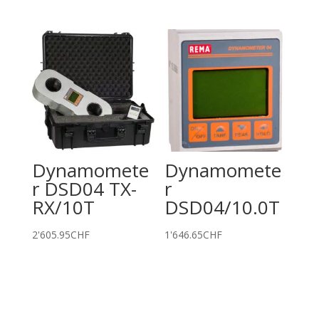
Dynamomete
Dynamomete
r DSD04 TX-
r
RX/10T
DSD04/10.0T
2'605.95
CHF
1'646.65
CHF