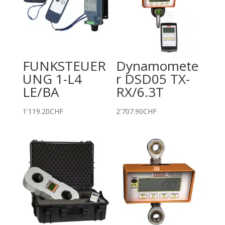
FUNKSTEUER
Dynamomete
UNG 1-L4
r DSD05 TX-
LE/BA
RX/6.3T
1'119.20
CHF
2'707.90
CHF