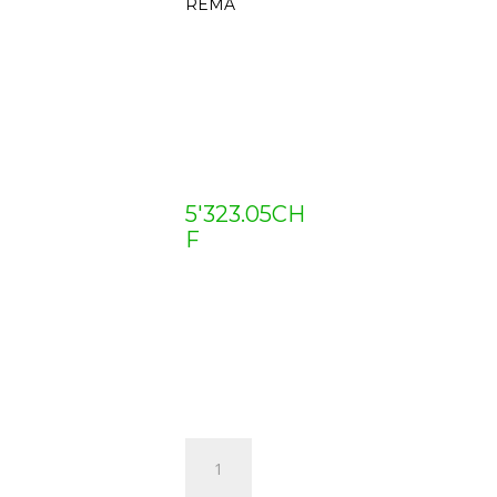
REMA
5'323.05
CH
F
RIH-
1000