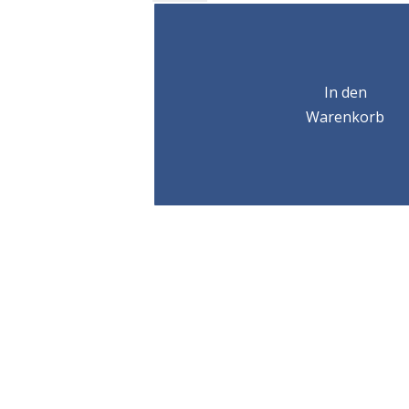
PALAN
MANUEL
CPL
INOX
/1000
In den
KG
Warenkorb
/3M
Menge