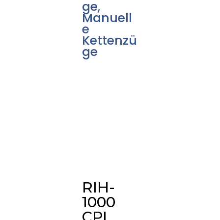
ge
,
Manuell
e
Kettenzü
ge
RIH-
1000
CPL