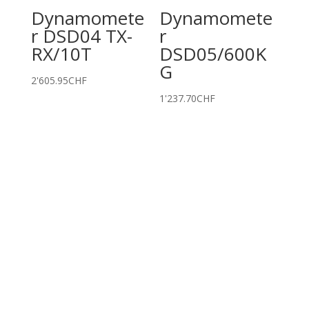
Dynamomete
Dynamomete
r DSD04 TX-
r
RX/10T
DSD05/600K
G
2'605.95
CHF
1'237.70
CHF