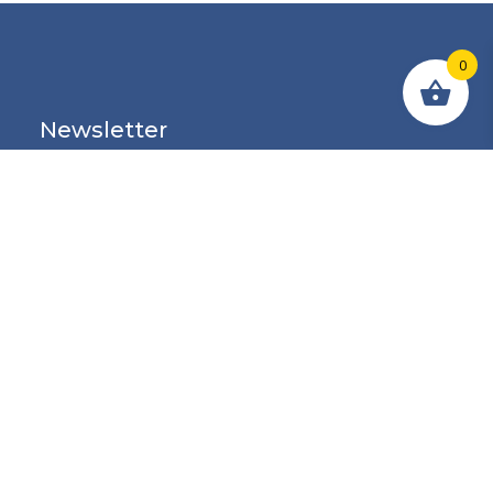
0
Newsletter
Erhalten Sie jede Woche unsere Beratung zur
Auswahl von Hebezeugen und Industriebedarf in
Ihrem Postfach und erfahren Sie als Erster von
unseren wöchentlichen Aktionen.