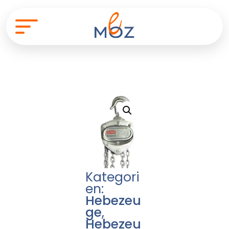
Kategori
en:
Hebezeu
ge
,
Hebezeu