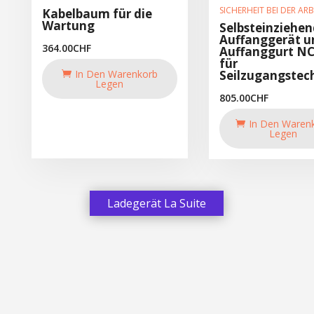
SICHERHEIT BEI DER ARB
Kabelbaum für die
Wartung
Selbsteinziehen
Auffanggerät u
364.00
CHF
Auffanggurt N
für
In Den Warenkorb
Seilzugangstec
Legen
805.00
CHF
In Den Waren
Legen
Ladegerät La Suite