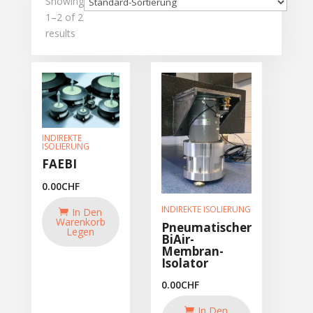
Showing
1–2 of 2
results
INDIREKTE
ISOLIERUNG
FAEBI
0.00
CHF
INDIREKTE ISOLIERUNG
In Den
Warenkorb
Pneumatischer
Legen
BiAir-
Membran-
Isolator
0.00
CHF
In Den