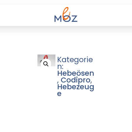
Kategorie
n:
Hebeösen
,
Codipro
,
Hebezeug
e