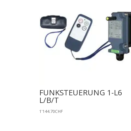
FUNKSTEUERUNG 1-L6
L/B/T
1'144.70
CHF