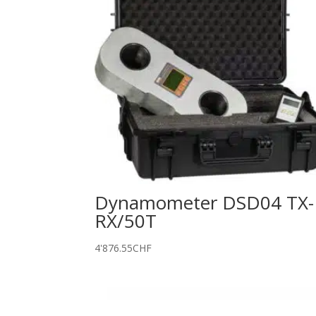
Dynamometer DSD04 TX-
RX/50T
4'876.55
CHF