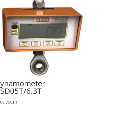
ynamometer
SD05T/6.3T
600.75
CHF