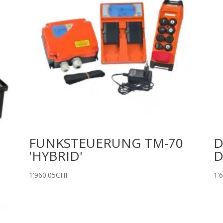
FUNKSTEUERUNG TM-70
D
'HYBRID'
D
1'960.05
CHF
1'