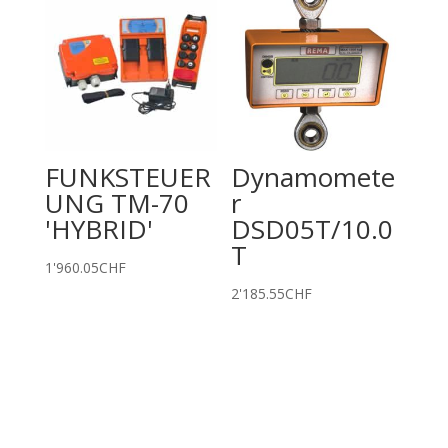
FUNKSTEUER
Dynamomete
UNG TM-70
r
'HYBRID'
DSD05T/10.0
T
1'960.05
CHF
2'185.55
CHF