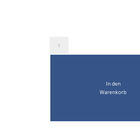
Anneau
simple
articulation
femelle
CODIPRO
FE.SEB
In den
M24
Menge
Warenkorb