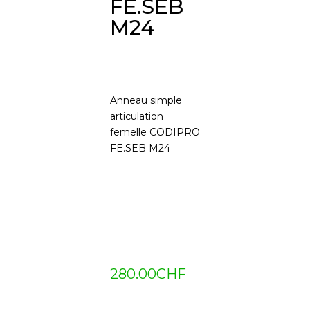
FE.SEB
M24
Anneau simple
articulation
femelle CODIPRO
FE.SEB M24
280.00
CHF