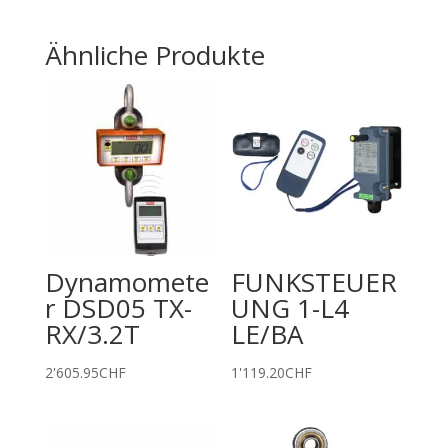
Ähnliche Produkte
Dynamomete
FUNKSTEUER
r DSD05 TX-
UNG 1-L4
RX/3.2T
LE/BA
2'605.95
CHF
1'119.20
CHF