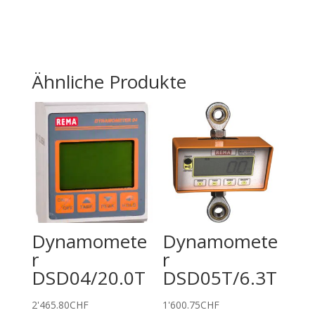
Ähnliche Produkte
Dynamomete
Dynamomete
r
r
DSD04/20.0T
DSD05T/6.3T
2'465.80
CHF
1'600.75
CHF