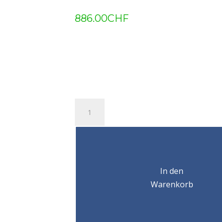
886.00
CHF
Chariot
griffe
RMBT
RMBT
76-
203mm
In den
3T
Warenkorb
Menge