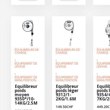
ÉQUILIBREURS DE
ÉQUILIBREURS DE
ÉQUILIBR
CHARGE
CHARGE
CHARGE
,
,
,
ÉQUIPEMENT DE
ÉQUIPEMENT DE
ÉQUIPEM
LEVAGE
LEVAGE
LEVAGE
,
,
,
ÉQUIPEMENT DE
ÉQUIPEMENT DE
ÉQUIPEM
MANUTENTION
MANUTENTION
MANUTE
Equilibreur
Equilibreur
Equili
poids
poids léger
poids 
moyen
9312/1-
9354/4
9350*/10-
2KG/1.6M
7KG/
14KG/2.5M
149.50
CHF
449.20
C