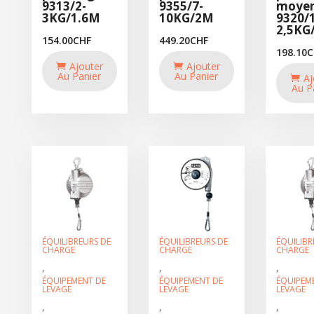
9313/2-
9355/7-
moye
3KG/1.6M
10KG/2M
9320/1
2,5KG
154.00
CHF
449.20
CHF
198.10
C
Ajouter
Ajouter
Au Panier
Au Panier
Aj
Au P
ÉQUILIBREURS DE
ÉQUILIBREURS DE
ÉQUILIBR
CHARGE
CHARGE
CHARGE
,
,
,
ÉQUIPEMENT DE
ÉQUIPEMENT DE
ÉQUIPEM
LEVAGE
LEVAGE
LEVAGE
,
,
,