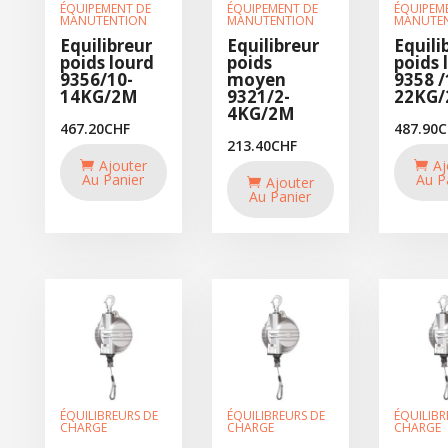
ÉQUIPEMENT DE
ÉQUIPEMENT DE
ÉQUIPEM
MANUTENTION
MANUTENTION
MANUTE
Equilibreur
Equilibreur
Equili
poids lourd
poids
poids 
9356/10-
moyen
9358 /
14KG/2M
9321/2-
22KG
4KG/2M
467.20
CHF
487.90
C
213.40
CHF
Ajouter
Aj
Au Panier
Au P
Ajouter
Au Panier
ÉQUILIBREURS DE
ÉQUILIBREURS DE
ÉQUILIBR
CHARGE
CHARGE
CHARGE