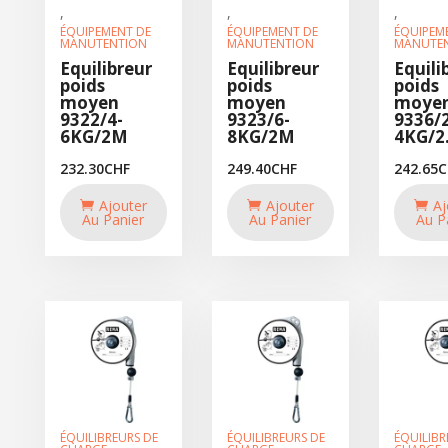
,
,
,
ÉQUIPEMENT DE
ÉQUIPEMENT DE
ÉQUIPEM
MANUTENTION
MANUTENTION
MANUTE
Equilibreur
Equilibreur
Equili
poids
poids
poids
moyen
moyen
moye
9322/4-
9323/6-
9336/2
6KG/2M
8KG/2M
4KG/2
232.30
CHF
249.40
CHF
242.65
C
Ajouter
Ajouter
Aj
Au Panier
Au Panier
Au P
ÉQUILIBREURS DE
ÉQUILIBREURS DE
ÉQUILIBR