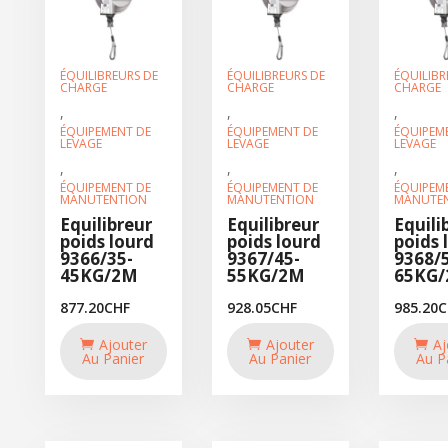
ÉQUILIBREURS DE
ÉQUILIBREURS DE
ÉQUILIBR
CHARGE
CHARGE
CHARGE
,
,
,
ÉQUIPEMENT DE
ÉQUIPEMENT DE
ÉQUIPEM
LEVAGE
LEVAGE
LEVAGE
,
,
,
ÉQUIPEMENT DE
ÉQUIPEMENT DE
ÉQUIPEM
MANUTENTION
MANUTENTION
MANUTE
Equilibreur
Equilibreur
Equili
poids lourd
poids lourd
poids 
9366/35-
9367/45-
9368/
45KG/2M
55KG/2M
65KG
877.20
CHF
928.05
CHF
985.20
C
Ajouter
Ajouter
Aj
Au Panier
Au Panier
Au P