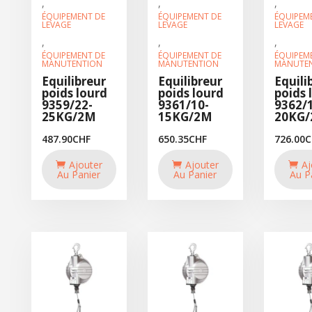
,
,
,
ÉQUIPEMENT DE
ÉQUIPEMENT DE
ÉQUIPEM
LEVAGE
LEVAGE
LEVAGE
,
,
,
ÉQUIPEMENT DE
ÉQUIPEMENT DE
ÉQUIPEM
MANUTENTION
MANUTENTION
MANUTE
Equilibreur
Equilibreur
Equili
poids lourd
poids lourd
poids 
9359/22-
9361/10-
9362/
25KG/2M
15KG/2M
20KG
487.90
CHF
650.35
CHF
726.00
C
Ajouter
Ajouter
Aj
Au Panier
Au Panier
Au P