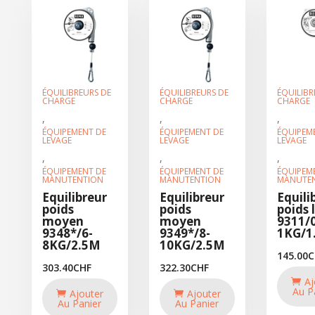
ÉQUILIBREURS DE
ÉQUILIBREURS DE
ÉQUILIBR
CHARGE
CHARGE
CHARGE
,
,
,
ÉQUIPEMENT DE
ÉQUIPEMENT DE
ÉQUIPEM
LEVAGE
LEVAGE
LEVAGE
,
,
,
ÉQUIPEMENT DE
ÉQUIPEMENT DE
ÉQUIPEM
MANUTENTION
MANUTENTION
MANUTE
Equilibreur
Equilibreur
Equili
poids
poids
poids 
moyen
moyen
9311/0
9348*/6-
9349*/8-
1KG/1
8KG/2.5M
10KG/2.5M
145.00
C
303.40
CHF
322.30
CHF
Aj
Au P
Ajouter
Ajouter
Au Panier
Au Panier