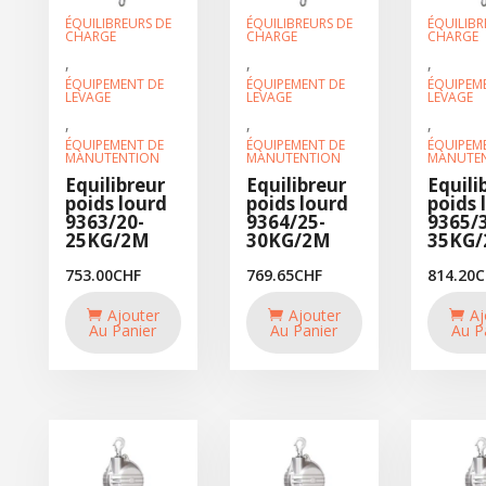
ÉQUILIBREURS DE
ÉQUILIBREURS DE
ÉQUILIBR
CHARGE
CHARGE
CHARGE
,
,
,
ÉQUIPEMENT DE
ÉQUIPEMENT DE
ÉQUIPEM
LEVAGE
LEVAGE
LEVAGE
,
,
,
ÉQUIPEMENT DE
ÉQUIPEMENT DE
ÉQUIPEM
MANUTENTION
MANUTENTION
MANUTE
Equilibreur
Equilibreur
Equili
poids lourd
poids lourd
poids 
9363/20-
9364/25-
9365/
25KG/2M
30KG/2M
35KG
753.00
CHF
769.65
CHF
814.20
C
Ajouter
Ajouter
Aj
Au Panier
Au Panier
Au P