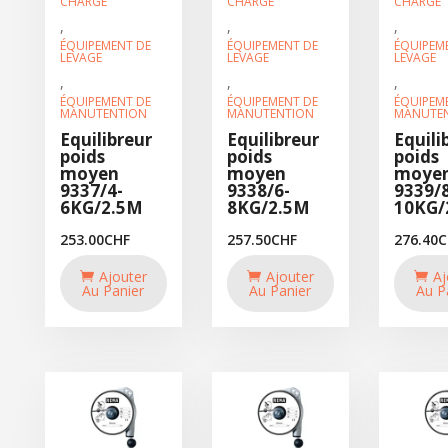
CHARGE
CHARGE
CHARGE
,
,
,
ÉQUIPEMENT DE
ÉQUIPEMENT DE
ÉQUIPEM
LEVAGE
LEVAGE
LEVAGE
,
,
,
ÉQUIPEMENT DE
ÉQUIPEMENT DE
ÉQUIPEM
MANUTENTION
MANUTENTION
MANUTE
Equilibreur
Equilibreur
Equili
poids
poids
poids
moyen
moyen
moye
9337/4-
9338/6-
9339/8
6KG/2.5M
8KG/2.5M
10KG/
253.00
CHF
257.50
CHF
276.40
C
Ajouter
Ajouter
Aj
Au Panier
Au Panier
Au P