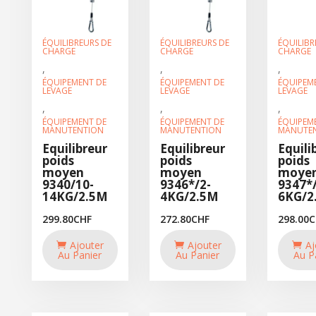
ÉQUILIBREURS DE
ÉQUILIBREURS DE
ÉQUILIBR
CHARGE
CHARGE
CHARGE
,
,
,
ÉQUIPEMENT DE
ÉQUIPEMENT DE
ÉQUIPEM
LEVAGE
LEVAGE
LEVAGE
,
,
,
ÉQUIPEMENT DE
ÉQUIPEMENT DE
ÉQUIPEM
MANUTENTION
MANUTENTION
MANUTE
Equilibreur
Equilibreur
Equili
poids
poids
poids
moyen
moyen
moye
9340/10-
9346*/2-
9347*/
14KG/2.5M
4KG/2.5M
6KG/2
299.80
CHF
272.80
CHF
298.00
C
Ajouter
Ajouter
Aj
Au Panier
Au Panier
Au P