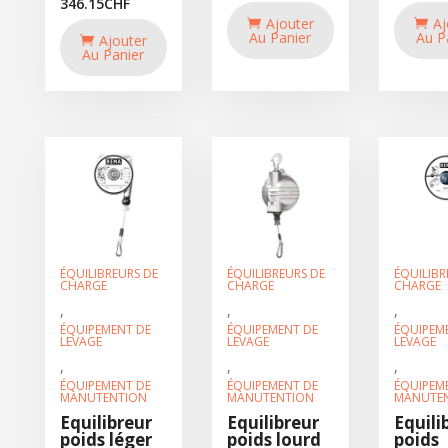
346.15
CHF
Ajouter
Aj
Au Panier
Au P
Ajouter
Au Panier
ÉQUILIBREURS DE
ÉQUILIBREURS DE
ÉQUILIBR
CHARGE
CHARGE
CHARGE
,
,
,
ÉQUIPEMENT DE
ÉQUIPEMENT DE
ÉQUIPEM
LEVAGE
LEVAGE
LEVAGE
,
,
,
ÉQUIPEMENT DE
ÉQUIPEMENT DE
ÉQUIPEM
MANUTENTION
MANUTENTION
MANUTE
Equilibreur
Equilibreur
Equili
poids léger
poids lourd
poids