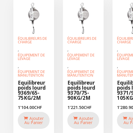
ÉQUILIBREURS DE
ÉQUILIBREURS DE
ÉQUILIBR
CHARGE
CHARGE
CHARGE
,
,
,
ÉQUIPEMENT DE
ÉQUIPEMENT DE
ÉQUIPEM
LEVAGE
LEVAGE
LEVAGE
,
,
,
ÉQUIPEMENT DE
ÉQUIPEMENT DE
ÉQUIPEM
MANUTENTION
MANUTENTION
MANUTE
Equilibreur
Equilibreur
Equili
poids lourd
poids lourd
poids 
9369/65-
9370/75-
9371/
75KG/2M
90KG/2M
105K
1'104.00
CHF
1'221.50
CHF
1'280.9
Ajouter
Ajouter
Aj
Au Panier
Au Panier
Au P