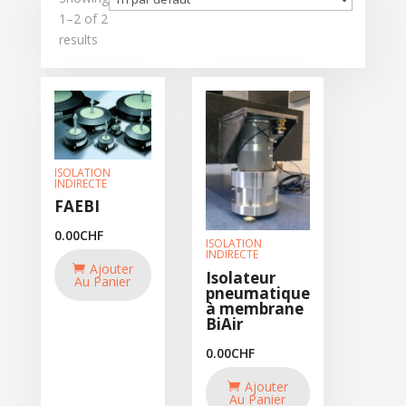
1–2 of 2
results
ISOLATION
INDIRECTE
FAEBI
0.00
CHF
ISOLATION
INDIRECTE
Ajouter
Isolateur
Au Panier
pneumatique
à membrane
BiAir
0.00
CHF
Ajouter
Au Panier