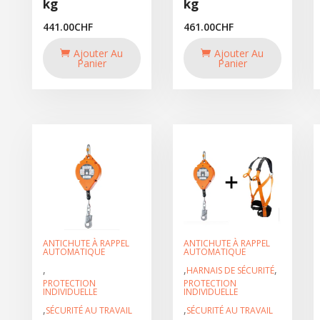
kg
kg
441.00
CHF
461.00
CHF
Ajouter Au
Ajouter Au
Panier
Panier
ANTICHUTE À RAPPEL
ANTICHUTE À RAPPEL
AUTOMATIQUE
AUTOMATIQUE
,
,
,
HARNAIS DE SÉCURITÉ
PROTECTION
PROTECTION
INDIVIDUELLE
INDIVIDUELLE
,
,
SÉCURITÉ AU TRAVAIL
SÉCURITÉ AU TRAVAIL