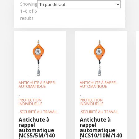
Showing
1–6 of 6
results
ANTICHUTE À RAPPEL
ANTICHUTE À RAPPEL
AUTOMATIQUE
AUTOMATIQUE
,
,
PROTECTION
PROTECTION
INDIVIDUELLE
INDIVIDUELLE
,
,
SÉCURITÉ AU TRAVAIL
SÉCURITÉ AU TRAVAIL
Antichute à
Antichute à
rappel
rappel
automatique
automatique
NCS5/5M/140
NCS10/10M/140