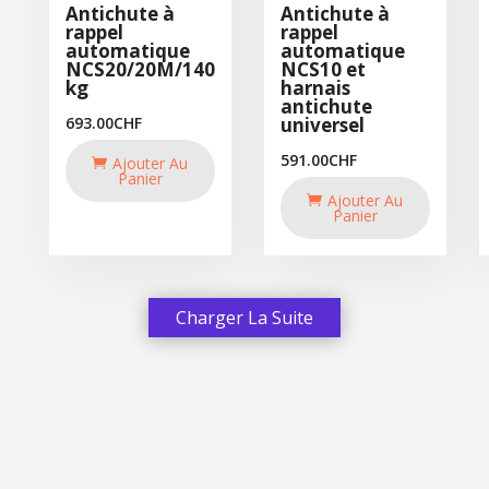
Antichute à
Antichute à
rappel
rappel
automatique
automatique
NCS20/20M/140
NCS10 et
kg
harnais
antichute
693.00
CHF
universel
591.00
CHF
Ajouter Au
Panier
Ajouter Au
Panier
Charger La Suite