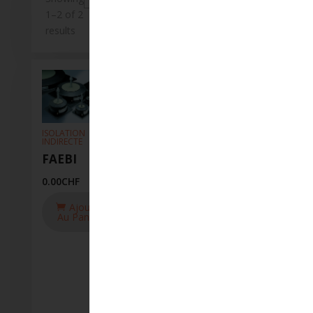
1–2 of 2
results
ISOLATION
INDIRECTE
FAEBI
0.00
CHF
ISOLATION
INDIRECTE
Ajouter
Isolateur
Au Panier
pneumatique
à membrane
BiAir
0.00
CHF
Ajouter
Au Panier