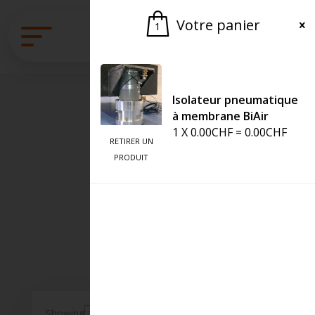
Votre panier
1
Isolateur pneumatique
à membrane BiAir
1
X
0.00
CHF
=
0.00
CHF
RETIRER UN
Nos produits
PRODUIT
Showing