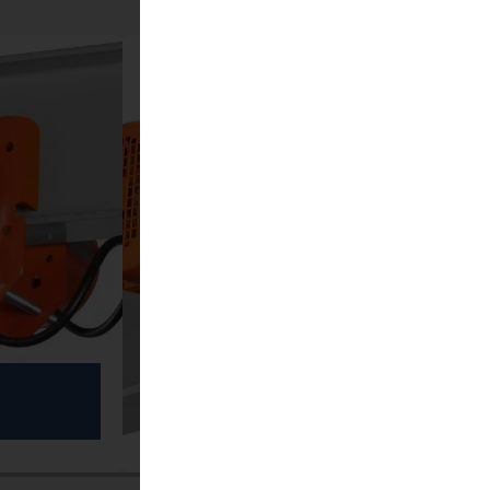
(11)
Chariots électrique