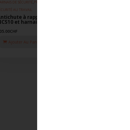
,
,
ARNAIS DE SÉCURITÉ
PROTECTION INDIVIDUELLE
ÉCURITÉ AU TRAVAIL
ntichute à rappel automatique
CS10 et harnais pour cordiste
05.00
CHF
Ajouter Au Panier