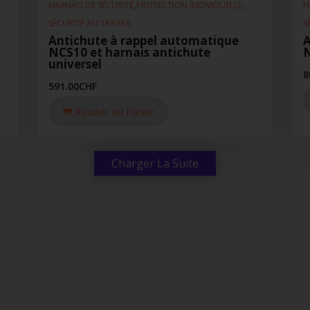
,
,
HARNAIS DE SÉCURITÉ
PROTECTION INDIVIDUELLE
H
SÉCURITÉ AU TRAVAIL
S
Antichute à rappel automatique
A
NCS10 et harnais antichute
N
universel
8
591.00
CHF
Ajouter Au Panier
Charger La Suite