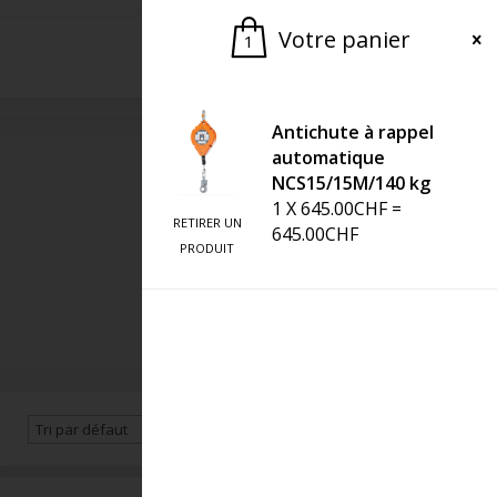
Votre panier
1
Demander une offre
Antichute à rappel
automatique
NCS15/15M/140 kg
1
X
645.00
CHF
=
RETIRER UN
645.00
CHF
PRODUIT