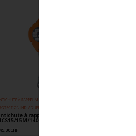
,
NTICHUTE À RAPPEL AUTOMATIQUE
,
ROTECTION INDIVIDUELLE
SÉCURITÉ AU TRAVAIL
ntichute à rappel automatique
NCS15/15M/140 kg
45.00
CHF