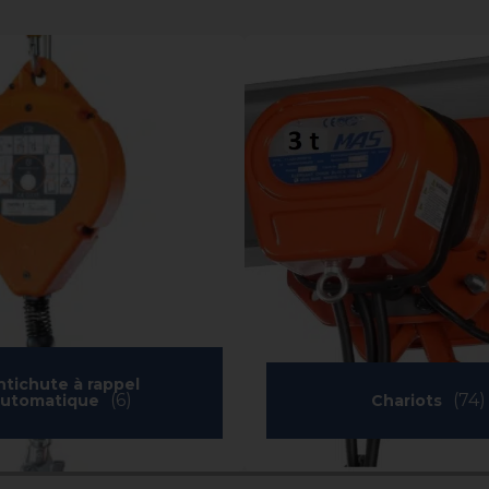
ntichute à rappel
(6)
(74)
automatique
Chariots