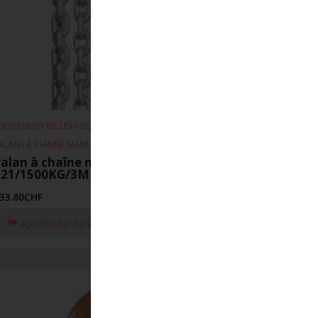
,
,
QUIPEMENT DE LEVAGE
PALANS
ALANS À CHAINE MANUEL
alan à chaîne manuel REMA
C21/1500KG/3M
33.80
CHF
Ajouter Au Panier