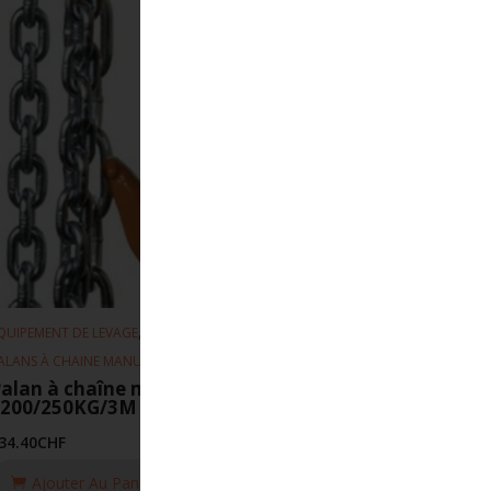
,
,
QUIPEMENT DE LEVAGE
PALANS
ALANS À CHAINE MANUEL
alan à chaîne manuel REMA
S200/250KG/3M
34.40
CHF
Ajouter Au Panier