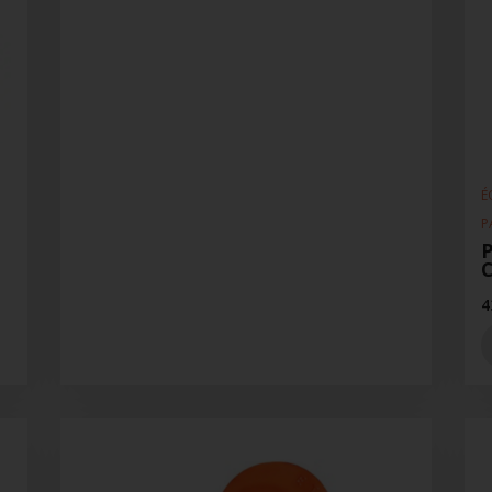
É
P
P
4