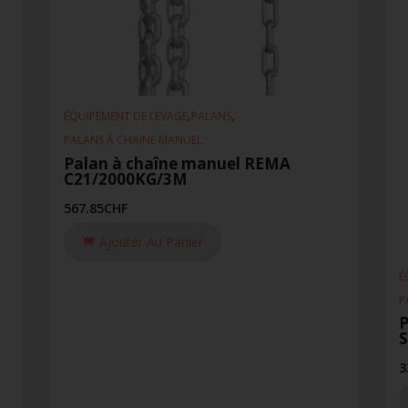
,
,
ÉQUIPEMENT DE LEVAGE
PALANS
PALANS À CHAINE MANUEL
Palan à chaîne manuel REMA
C21/2000KG/3M
567.85
CHF
Ajouter Au Panier
É
P
P
3