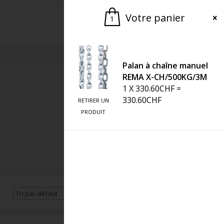
Votre panier
1
Demander une offre
Palan à chaîne manuel
REMA X-CH/500KG/3M
1
X
330.60
CHF
=
330.60
CHF
RETIRER UN
PRODUIT