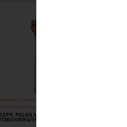
,
,
QUIPEMENT DE LEVAGE
PALANS
ALANS À CHAINE MANUEL
ELEPH. PALAN MANUEL
H100/3100KG/3M