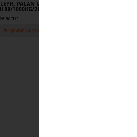
ELEPH. PALAN MANUEL
H100/1000KG/3M
26.80
CHF
Ajouter Au Panier