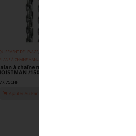
,
,
QUIPEMENT DE LEVAGE
PALANS
ALANS À CHAINE MANUEL
alan à chaîne manuel Elephant
HOISTMAN /150 KG/2.5M
77.75
CHF
Ajouter Au Panier