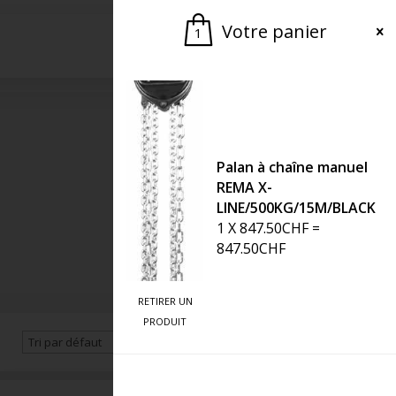
Votre panier
1
Demander une offre
Palan à chaîne manuel
REMA X-
LINE/500KG/15M/BLACK
1
X
847.50
CHF
=
847.50
CHF
RETIRER UN
PRODUIT