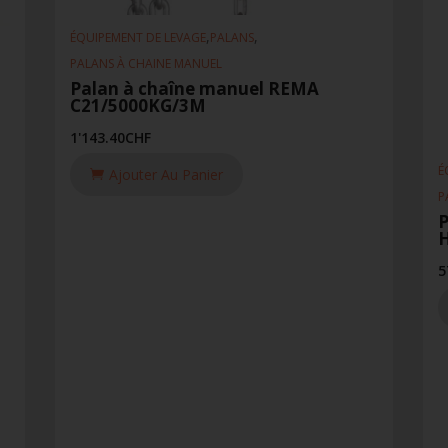
,
,
ÉQUIPEMENT DE LEVAGE
PALANS
PALANS À CHAINE MANUEL
Palan à chaîne manuel REMA
C21/5000KG/3M
1'143.40
CHF
É
Ajouter Au Panier
P
P
5