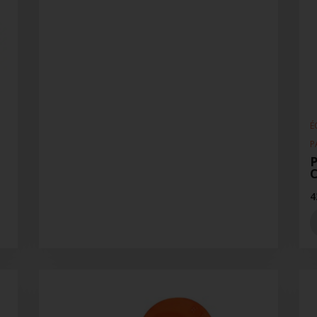
É
P
P
4