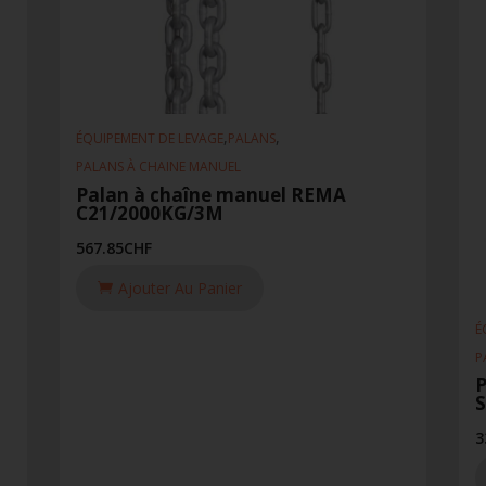
,
,
ÉQUIPEMENT DE LEVAGE
PALANS
PALANS À CHAINE MANUEL
Palan à chaîne manuel REMA
C21/2000KG/3M
567.85
CHF
Ajouter Au Panier
É
P
P
3