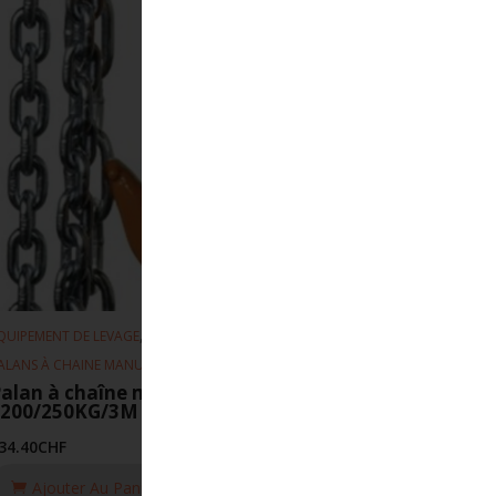
,
,
QUIPEMENT DE LEVAGE
PALANS
ALANS À CHAINE MANUEL
alan à chaîne manuel REMA
S200/250KG/3M
34.40
CHF
Ajouter Au Panier