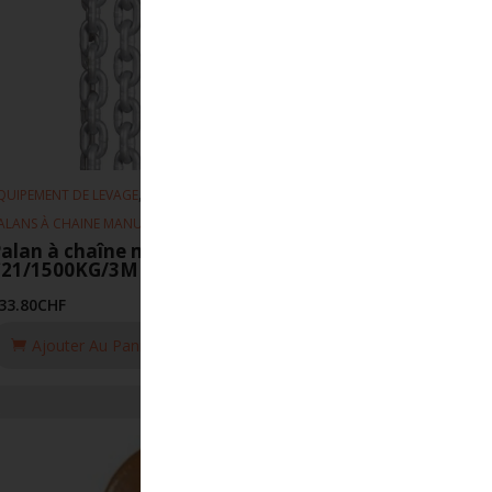
,
,
QUIPEMENT DE LEVAGE
PALANS
ALANS À CHAINE MANUEL
alan à chaîne manuel REMA
C21/1500KG/3M
33.80
CHF
Ajouter Au Panier