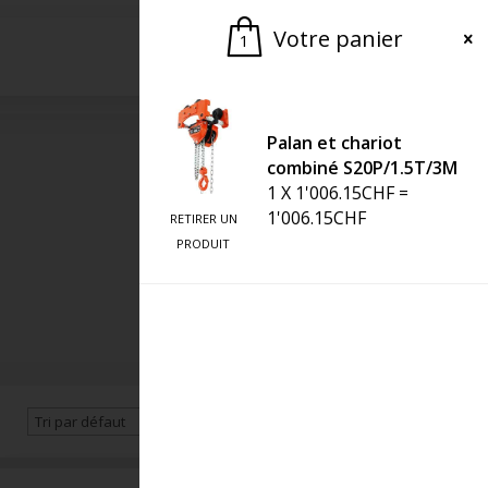
Votre panier
1
Demander une offre
Palan et chariot
combiné S20P/1.5T/3M
1
X
1'006.15
CHF
=
1'006.15
CHF
RETIRER UN
PRODUIT