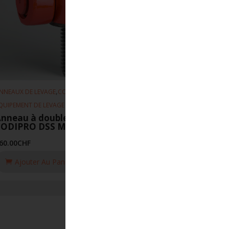
,
,
NNEAUX DE LEVAGE
CODIPRO
QUIPEMENT DE LEVAGE
nneau à double articulation
CODIPRO DSS M24-UP
60.00
CHF
Ajouter Au Panier