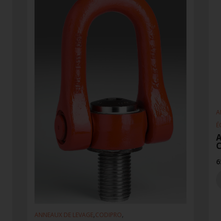
A
É
A
6
,
,
ANNEAUX DE LEVAGE
CODIPRO