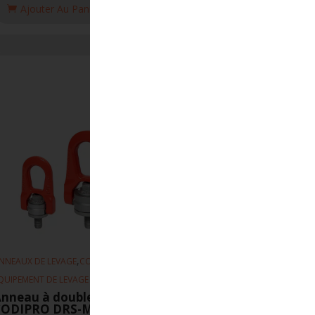
Ajouter Au Panier
,
,
NNEAUX DE LEVAGE
CODIPRO
QUIPEMENT DE LEVAGE
nneau à double articulation
CODIPRO DRS-M5-UP