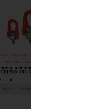
,
,
NNEAUX DE LEVAGE
CODIPRO
QUIPEMENT DE LEVAGE
nneau à double articulation
CODIPRO DRS-M10-UP
5.00
CHF
Ajouter Au Panier