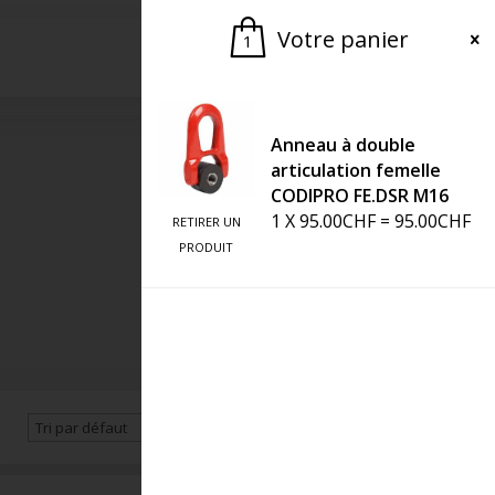
Votre panier
1
Demander une offre
Anneau à double
articulation femelle
CODIPRO FE.DSR M16
1
X
95.00
CHF
=
95.00
CHF
RETIRER UN
PRODUIT