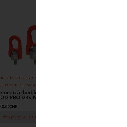
,
,
NNEAUX DE LEVAGE
CODIPRO
QUIPEMENT DE LEVAGE
nneau à double articulation
CODIPRO DRS-M22-UP
48.00
CHF
Ajouter Au Panier