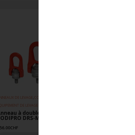
,
,
NNEAUX DE LEVAGE
CODIPRO
QUIPEMENT DE LEVAGE
nneau à double articulation
CODIPRO DRS-M30-6.3T-UP
56.00
CHF