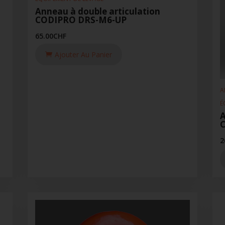
Anneau à double articulation
CODIPRO DRS-M6-UP
65.00
CHF
Ajouter Au Panier
A
É
A
2