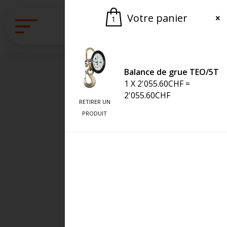
Votre panier
1
Balance de grue TEO/5T
1
X
2'055.60
CHF
=
2'055.60
CHF
RETIRER UN
Nos produits
PRODUIT