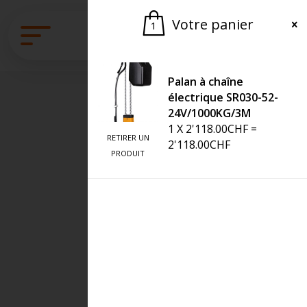
Votre panier
1
Palan à chaîne
électrique SR030-52-
24V/1000KG/3M
1
X
2'118.00
CHF
=
RETIRER UN
2'118.00
CHF
Nos produits
PRODUIT