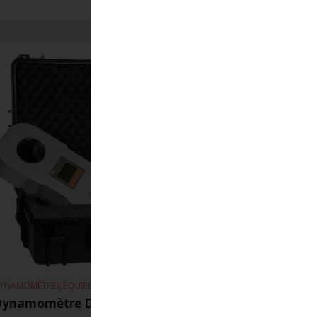
,
YNAMOMÈTRES
ÉQUIPEMENT DE LEVAGE
Dynamomètre DSD04 TX-RX/10T