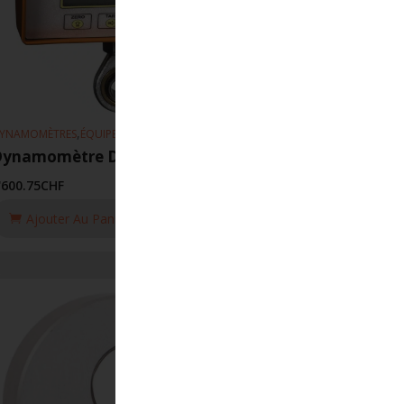
,
YNAMOMÈTRES
ÉQUIPEMENT DE LEVAGE
Dynamomètre DSD05T/6.3T
'600.75
CHF
Ajouter Au Panier