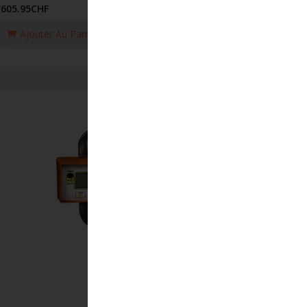
'605.95
CHF
Ajouter Au Panier