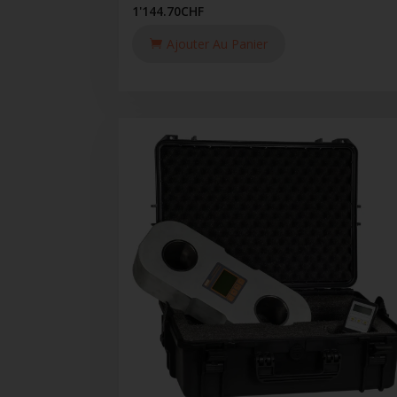
1'144.70
CHF
Ajouter Au Panier