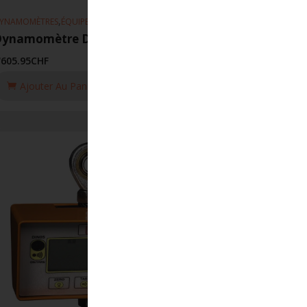
,
YNAMOMÈTRES
ÉQUIPEMENT DE LEVAGE
Dynamomètre DSD05 TX-RX/3.2T
'605.95
CHF
Ajouter Au Panier