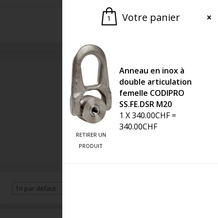
Votre panier
1
Demander une offre
Anneau en inox à
double articulation
femelle CODIPRO
SS.FE.DSR M20
1
X
340.00
CHF
=
340.00
CHF
RETIRER UN
PRODUIT