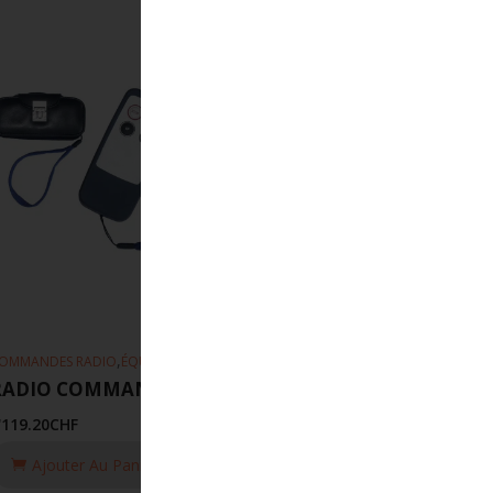
,
OMMANDES RADIO
ÉQUIPEMENT DE LEVAGE
RADIO COMMANDE 1-L4 LE/BA
'119.20
CHF
Ajouter Au Panier