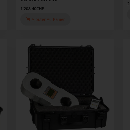
2
1'208.40
CHF
Ajouter Au Panier