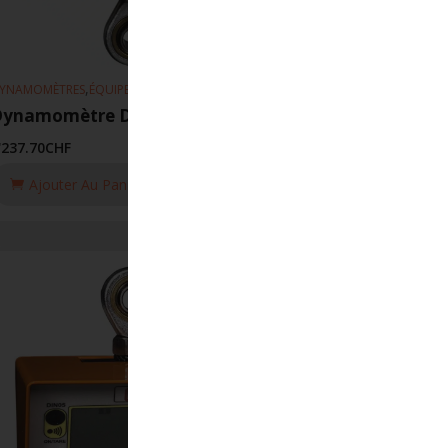
,
YNAMOMÈTRES
ÉQUIPEMENT DE LEVAGE
Dynamomètre DSD05/600KG
'237.70
CHF
Ajouter Au Panier