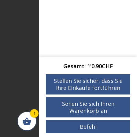
Gesamt
1'0.90
CHF
Stellen Sie sicher, dass Sie
Ihre Einkäufe fortführen
Sehen Sie sich Ihren
Warenkorb an
1
Befehl