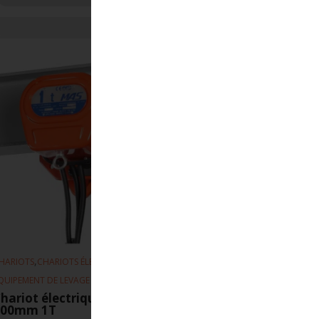
,
,
HARIOTS
CHARIOTS ÉLECTRIQUE
QUIPEMENT DE LEVAGE
hariot électrique MAS 10m-min 75-
300mm 1T