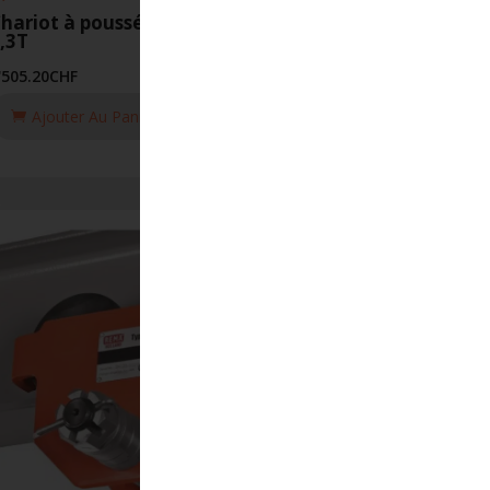
hariot à poussée HFN 90-310mm
,3T
'505.20
CHF
Ajouter Au Panier