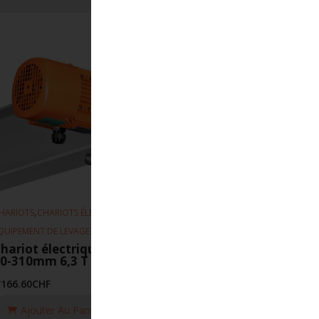
,
,
HARIOTS
CHARIOTS ÉLECTRIQUE
QUIPEMENT DE LEVAGE
hariot électrique EFS 4-16m-min
0-310mm 6,3 T
'166.60
CHF
Ajouter Au Panier