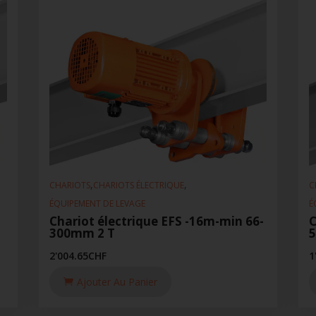
,
,
CHARIOTS
CHARIOTS ÉLECTRIQUE
C
ÉQUIPEMENT DE LEVAGE
É
Chariot électrique EFS -16m-min 66-
C
300mm 2 T
2'004.65
CHF
1
Ajouter Au Panier