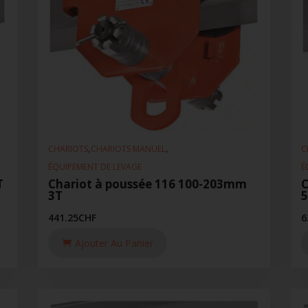
,
,
CHARIOTS
CHARIOTS MANUEL
C
ÉQUIPEMENT DE LEVAGE
É
T
Chariot à poussée 116 100-203mm
C
3T
441.25
CHF
6
Ajouter Au Panier