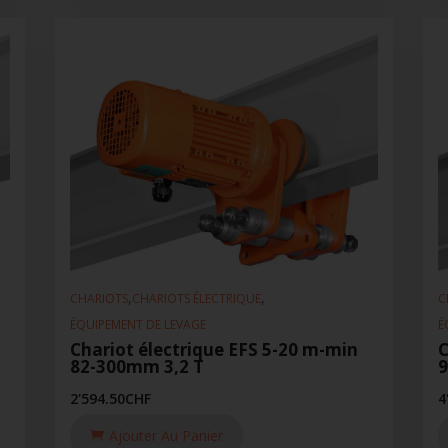
,
,
CHARIOTS
CHARIOTS ÉLECTRIQUE
C
ÉQUIPEMENT DE LEVAGE
É
Chariot électrique EFS 5-20 m-min
C
82-300mm 3,2 T
9
2'594.50
CHF
4
Ajouter Au Panier