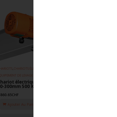
,
,
HARIOTS
CHARIOTS ÉLECTRIQUE
QUIPEMENT DE LEVAGE
hariot électrique EFS 5-20m-min
50-300mm 500 KG
'860.65
CHF
Ajouter Au Panier