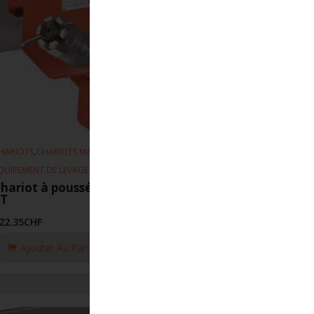
,
,
HARIOTS
CHARIOTS MANUEL
QUIPEMENT DE LEVAGE
hariot à poussée 116 114-203mm
5T
22.35
CHF
Ajouter Au Panier