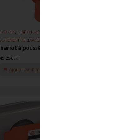
,
,
HARIOTS
CHARIOTS MANUEL
QUIPEMENT DE LEVAGE
hariot à poussée 116 64-203mm 1T
49.25
CHF
Ajouter Au Panier