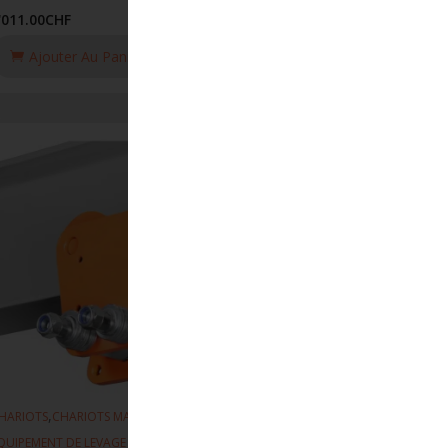
'011.00
CHF
Ajouter Au Panier
,
,
HARIOTS
CHARIOTS MANUEL
QUIPEMENT DE LEVAGE