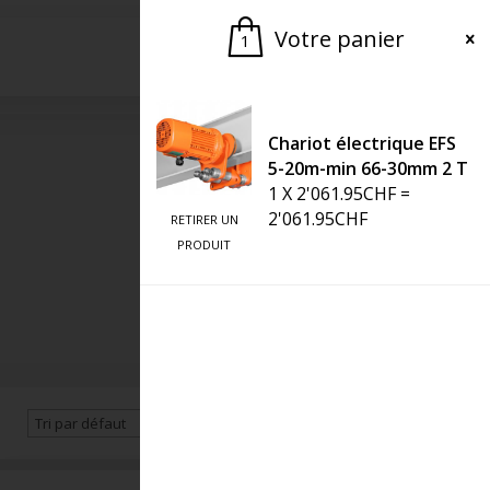
Votre panier
1
Demander une offre
Chariot électrique EFS
5-20m-min 66-30mm 2 T
1
X
2'061.95
CHF
=
2'061.95
CHF
RETIRER UN
PRODUIT