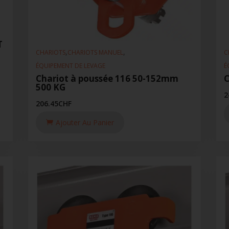
T
,
,
CHARIOTS
CHARIOTS MANUEL
C
ÉQUIPEMENT DE LEVAGE
É
Chariot à poussée 116 50-152mm
C
500 KG
2
206.45
CHF
Ajouter Au Panier