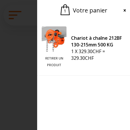
Votre panier
1
Chariot à chaîne 212BF
130-215mm 500 KG
1
X
329.30
CHF
=
329.30
CHF
RETIRER UN
Nos produits
PRODUIT