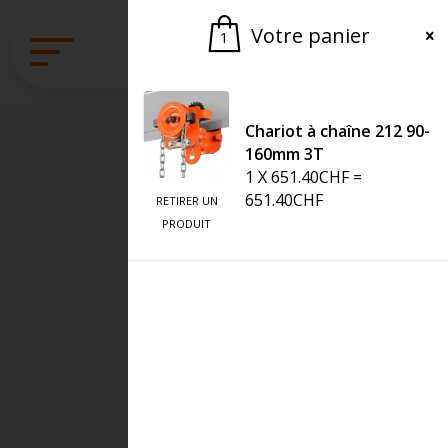
Votre panier
1
Chariot à chaîne 212 90-
160mm 3T
1
X
651.40
CHF
=
651.40
CHF
RETIRER UN
Nos produits
PRODUIT