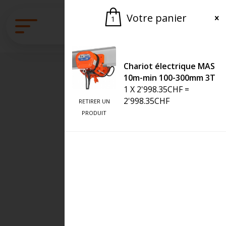
Votre panier
1
Chariot électrique MAS
10m-min 100-300mm 3T
1
X
2'998.35
CHF
=
2'998.35
CHF
RETIRER UN
Nos produits
PRODUIT