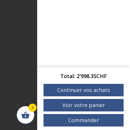
Total
2'998.35
CHF
Continuer vos achats
Voir votre panier
1
Commander