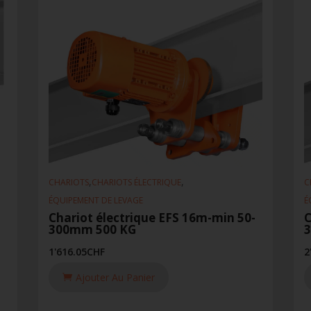
,
,
CHARIOTS
CHARIOTS ÉLECTRIQUE
C
ÉQUIPEMENT DE LEVAGE
É
Chariot électrique EFS 16m-min 50-
C
300mm 500 KG
1'616.05
CHF
2
Ajouter Au Panier