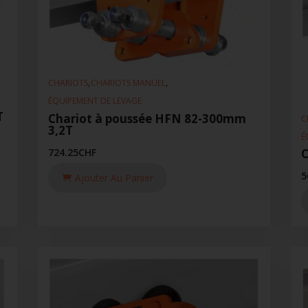
,
,
CHARIOTS
CHARIOTS MANUEL
ÉQUIPEMENT DE LEVAGE
T
Chariot à poussée HFN 82-300mm
C
3,2T
É
724.25
CHF
C
5
Ajouter Au Panier