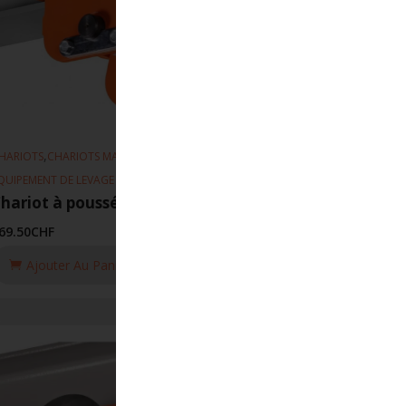
,
,
HARIOTS
CHARIOTS MANUEL
QUIPEMENT DE LEVAGE
hariot à poussée 211 90-160mm 3T
69.50
CHF
Ajouter Au Panier