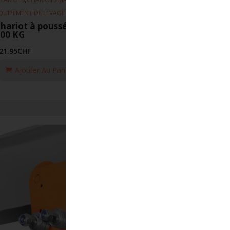
QUIPEMENT DE LEVAGE
hariot à poussée 211 50-135mm
00 KG
21.95
CHF
Ajouter Au Panier