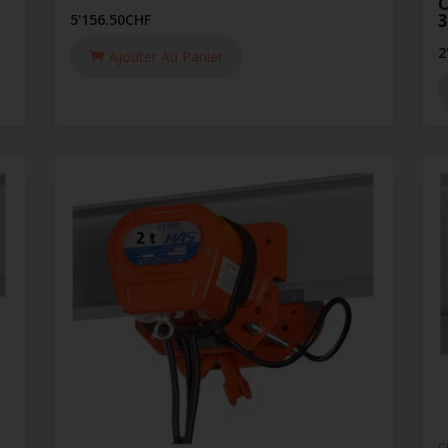
C
5'156.50
CHF
2
Ajouter Au Panier
C