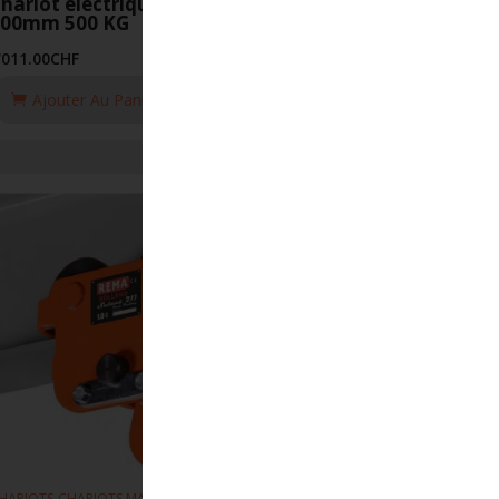
hariot électrique MAS 10m-min 75-
300mm 500 KG
'011.00
CHF
Ajouter Au Panier
,
,
HARIOTS
CHARIOTS MANUEL