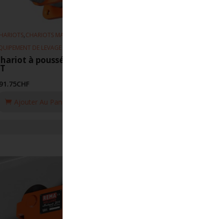
,
,
HARIOTS
CHARIOTS MANUEL
QUIPEMENT DE LEVAGE
hariot à poussée HFN 66-300mm
2T
91.75
CHF
Ajouter Au Panier