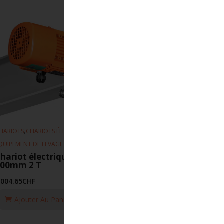
,
,
HARIOTS
CHARIOTS ÉLECTRIQUE
QUIPEMENT DE LEVAGE
hariot électrique EFS -16m-min 66-
300mm 2 T
'004.65
CHF
Ajouter Au Panier