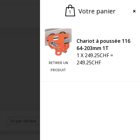
Votre panier
1
Demander une offre
Chariot à poussée 116
64-203mm 1T
1
X
249.25
CHF
=
249.25
CHF
RETIRER UN
PRODUIT