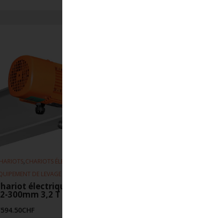
,
,
HARIOTS
CHARIOTS ÉLECTRIQUE
QUIPEMENT DE LEVAGE
hariot électrique EFS 5-20 m-min
2-300mm 3,2 T
'594.50
CHF