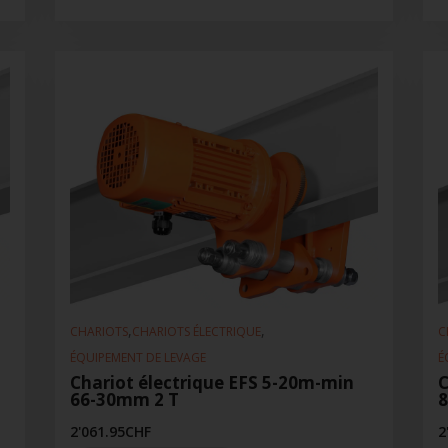
,
,
CHARIOTS
CHARIOTS ÉLECTRIQUE
C
ÉQUIPEMENT DE LEVAGE
É
Chariot électrique EFS 5-20m-min
C
66-30mm 2 T
8
2'061.95
CHF
2