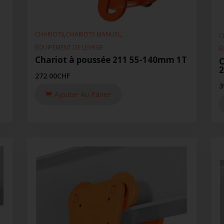
,
,
CHARIOTS
CHARIOTS MANUEL
C
ÉQUIPEMENT DE LEVAGE
É
Chariot à poussée 211 55-140mm 1T
C
272.00
CHF
3
Ajouter Au Panier