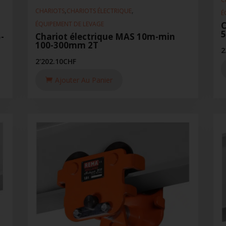
,
,
CHARIOTS
CHARIOTS ÉLECTRIQUE
É
ÉQUIPEMENT DE LEVAGE
C
5
-
Chariot électrique MAS 10m-min
100-300mm 2T
2
2'202.10
CHF
Ajouter Au Panier