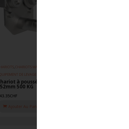
,
,
HARIOTS
CHARIOTS MANUEL
QUIPEMENT DE LEVAGE
hariot à poussée INOX 118 50-
152mm 500 KG
43.35
CHF
Ajouter Au Panier