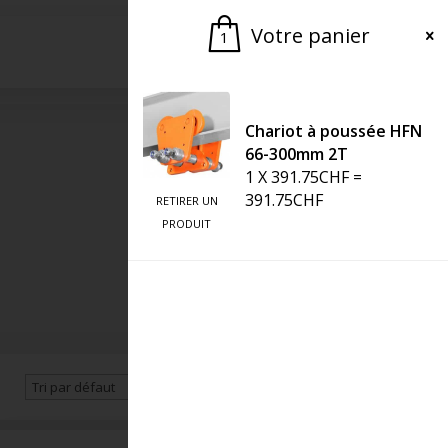
Votre panier
1
Demander une offre
Chariot à poussée HFN
66-300mm 2T
1
X
391.75
CHF
=
391.75
CHF
RETIRER UN
PRODUIT