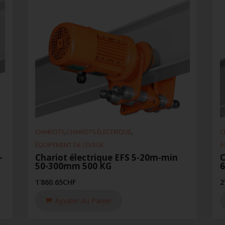
,
,
CHARIOTS
CHARIOTS ÉLECTRIQUE
C
ÉQUIPEMENT DE LEVAGE
É
-
Chariot électrique EFS 5-20m-min
C
50-300mm 500 KG
1'860.65
CHF
2
Ajouter Au Panier