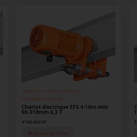
,
,
CHARIOTS
CHARIOTS ÉLECTRIQUE
C
ÉQUIPEMENT DE LEVAGE
É
Chariot électrique EFS 4-16m-min
C
90-310mm 6,3 T
1
4'166.60
CHF
5
Ajouter Au Panier