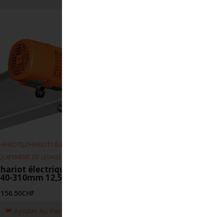
,
,
HARIOTS
CHARIOTS ÉLECTRIQUE
QUIPEMENT DE LEVAGE
hariot électrique EFS 4-16m-min
40-310mm 12,5 T
'156.50
CHF
Ajouter Au Panier