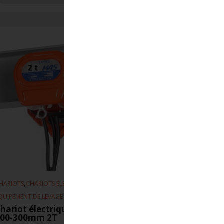
,
,
HARIOTS
CHARIOTS ÉLECTRIQUE
QUIPEMENT DE LEVAGE
hariot électrique MAS 10m-min
100-300mm 2T