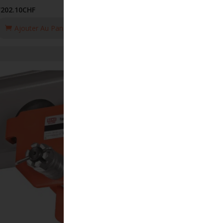
'202.10
CHF
Ajouter Au Panier