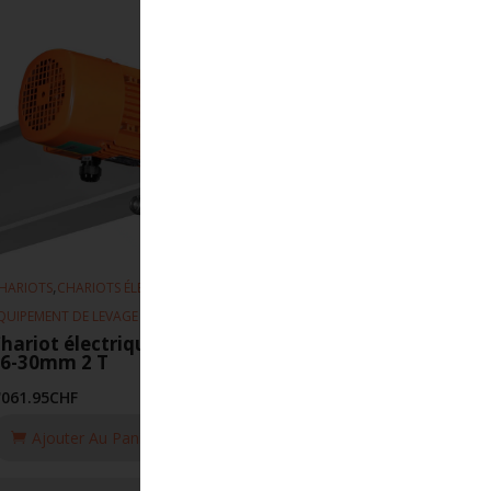
,
,
HARIOTS
CHARIOTS ÉLECTRIQUE
QUIPEMENT DE LEVAGE
hariot électrique EFS 5-20m-min
66-30mm 2 T
'061.95
CHF
Ajouter Au Panier