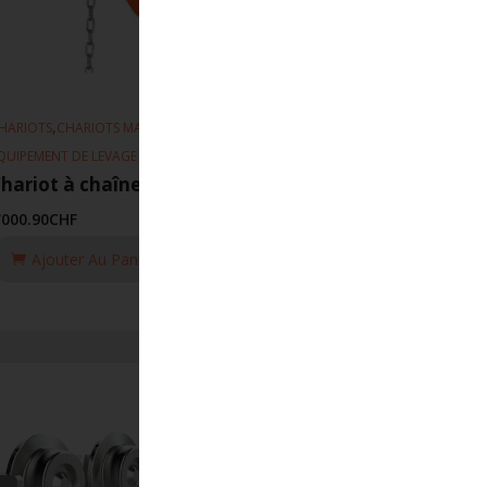
,
,
HARIOTS
CHARIOTS MANUEL
QUIPEMENT DE LEVAGE
hariot à chaîne 117 10T
'000.90
CHF
Ajouter Au Panier