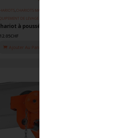
,
,
HARIOTS
CHARIOTS MANUEL
QUIPEMENT DE LEVAGE
hariot à poussée 116 88-203mm 2T
12.05
CHF
Ajouter Au Panier