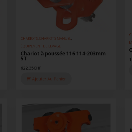
C
,
,
CHARIOTS
CHARIOTS MANUEL
É
ÉQUIPEMENT DE LEVAGE
C
Chariot à poussée 116 114-203mm
5T
1
622.35
CHF
Ajouter Au Panier