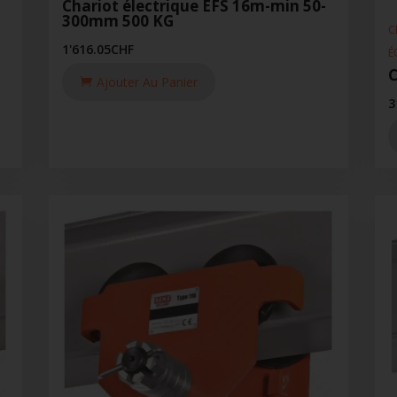
Chariot électrique EFS 16m-min 50-
300mm 500 KG
C
1'616.05
CHF
É
C
Ajouter Au Panier
3