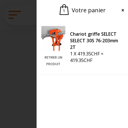
Votre panier
1
Chariot griffe SELECT
SELECT 30S 76-203mm
2T
1
X
419.35
CHF
=
RETIRER UN
419.35
CHF
Nos produits
PRODUIT