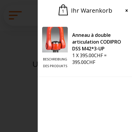
Ihr Warenkorb
1
Anneau à double
articulation CODIPRO
DSS M42*3-UP
1
X
395.00
CHF
=
BESCHREIBUNG
395.00
CHF
Unsere Produkte
DES PRODUKTS