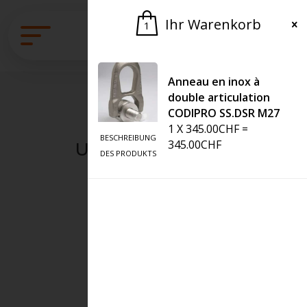
Ihr Warenkorb
1
Anneau en inox à
double articulation
CODIPRO SS.DSR M27
1
X
345.00
CHF
=
BESCHREIBUNG
345.00
CHF
Unsere Produkte
DES PRODUKTS