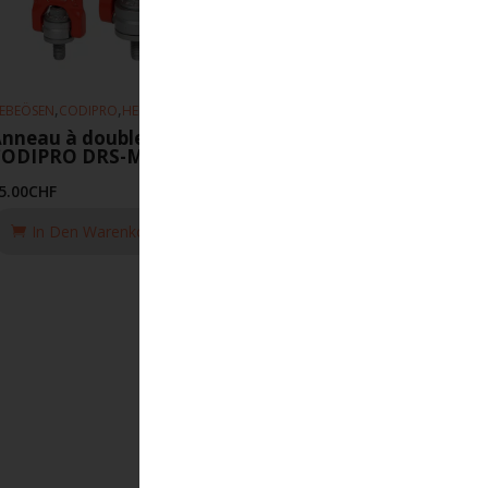
,
,
EBEÖSEN
CODIPRO
HEBEZEUGE
nneau à double articulation
CODIPRO DRS-M10-UP
5.00
CHF
In Den Warenkorb Legen