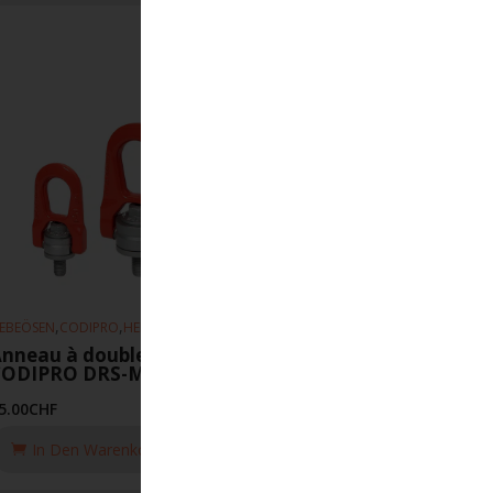
,
,
EBEÖSEN
CODIPRO
HEBEZEUGE
nneau à double articulation
CODIPRO DRS-M5-UP
5.00
CHF
In Den Warenkorb Legen