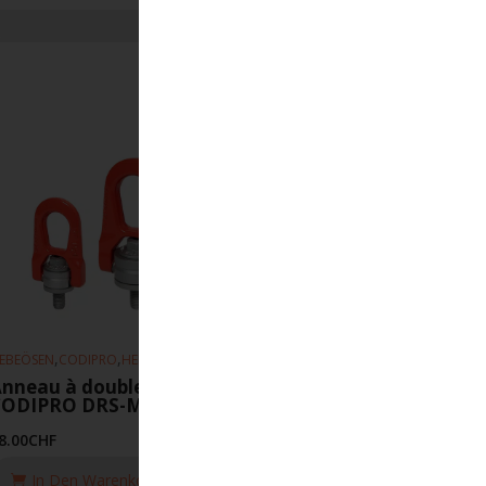
,
,
EBEÖSEN
CODIPRO
HEBEZEUGE
nneau à double articulation
CODIPRO DRS-M14-UP
8.00
CHF
In Den Warenkorb Legen