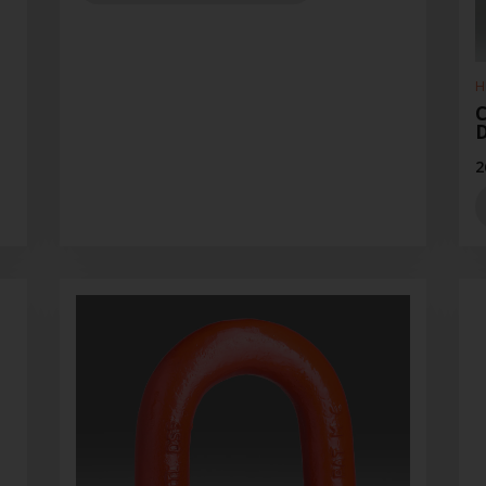
H
D
2