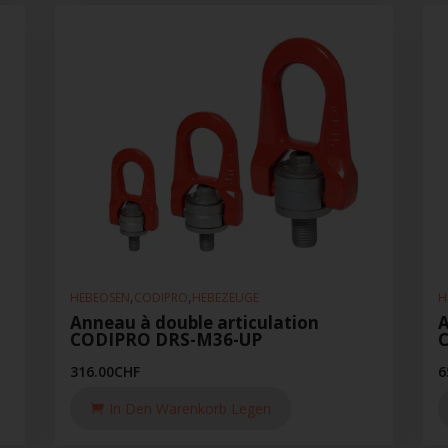
,
,
HEBEÖSEN
CODIPRO
HEBEZEUGE
H
Anneau à double articulation
A
CODIPRO DRS-M36-UP
316.00
CHF
6
In Den Warenkorb Legen