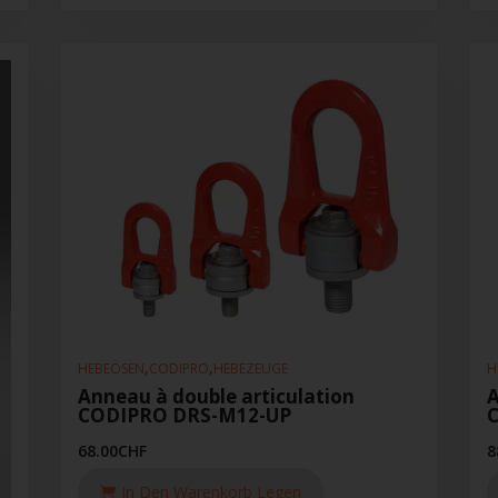
,
,
HEBEÖSEN
CODIPRO
HEBEZEUGE
H
Anneau à double articulation
A
CODIPRO DRS-M12-UP
68.00
CHF
8
In Den Warenkorb Legen