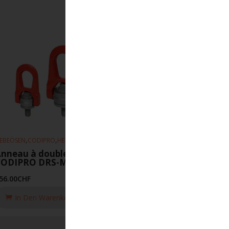
,
,
EBEÖSEN
CODIPRO
HEBEZEUGE
nneau à double articulation
CODIPRO DRS-M30-6.3T-UP
56.00
CHF
In Den Warenkorb Legen