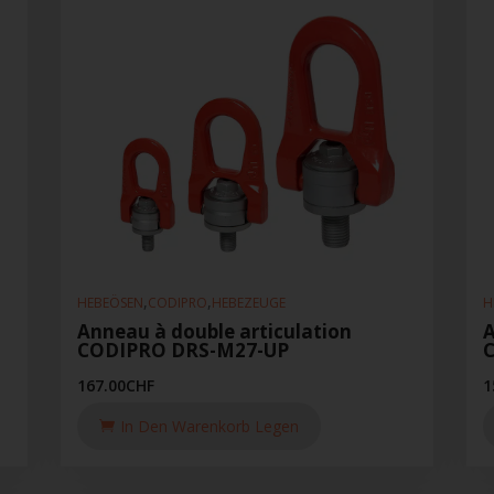
,
,
HEBEÖSEN
CODIPRO
HEBEZEUGE
H
Anneau à double articulation
A
CODIPRO DRS-M27-UP
167.00
CHF
1
In Den Warenkorb Legen