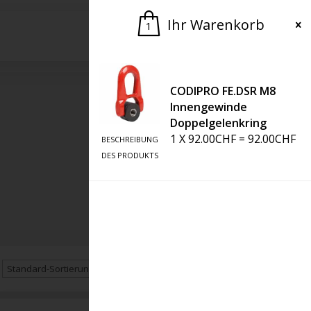
Ihr Warenkorb
1
Bitte um ein Angebot
CODIPRO FE.DSR M8
Innengewinde
Doppelgelenkring
1
X
92.00
CHF
=
92.00
CHF
BESCHREIBUNG
DES PRODUKTS