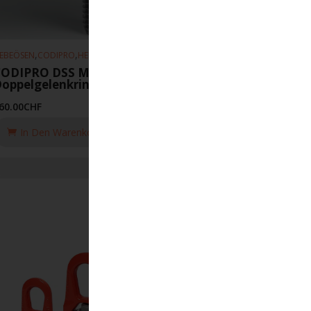
,
,
EBEÖSEN
CODIPRO
HEBEZEUGE
CODIPRO DSS M24-UP
oppelgelenkring
60.00
CHF
In Den Warenkorb Legen