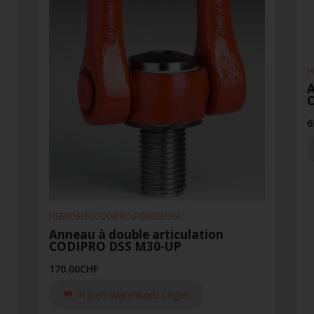
H
A
6
,
,
HEBEÖSEN
CODIPRO
HEBEZEUGE
Anneau à double articulation
CODIPRO DSS M30-UP
170.00
CHF
In Den Warenkorb Legen