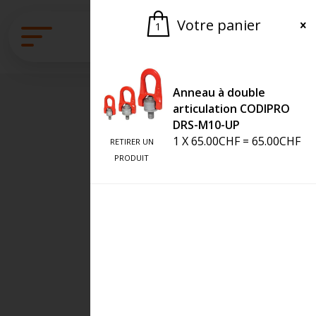
Votre panier
1
Anneau à double
articulation CODIPRO
DRS-M10-UP
1
X
65.00
CHF
=
65.00
CHF
RETIRER UN
Nos produits
PRODUIT