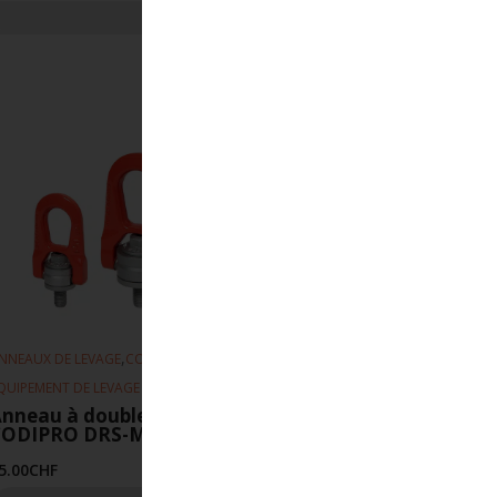
,
,
NNEAUX DE LEVAGE
CODIPRO
QUIPEMENT DE LEVAGE
nneau à double articulation
CODIPRO DRS-M5-UP
5.00
CHF