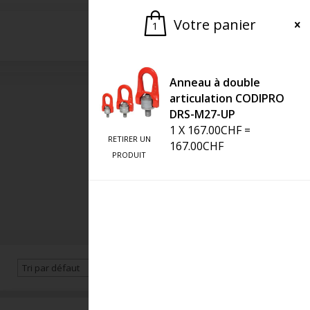
Votre panier
1
Demander une offre
Anneau à double
articulation CODIPRO
DRS-M27-UP
1
X
167.00
CHF
=
RETIRER UN
167.00
CHF
PRODUIT