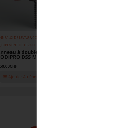
,
,
NNEAUX DE LEVAGE
CODIPRO
QUIPEMENT DE LEVAGE
nneau à double articulation
CODIPRO DSS M24-UP
60.00
CHF
Ajouter Au Panier