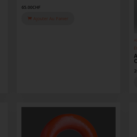
65.00
CHF
Ajouter Au Panier
A
É
A
2