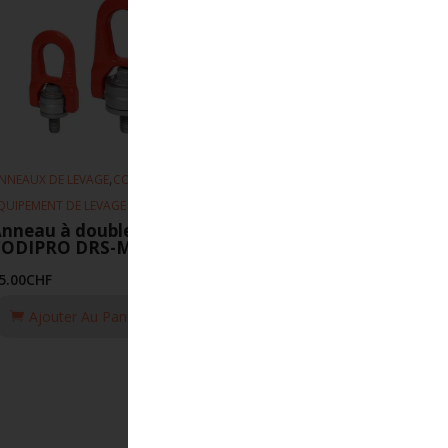
,
,
NNEAUX DE LEVAGE
CODIPRO
QUIPEMENT DE LEVAGE
nneau à double articulation
CODIPRO DRS-M10-UP
5.00
CHF
Ajouter Au Panier