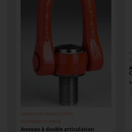
A
É
A
6
,
,
ANNEAUX DE LEVAGE
CODIPRO
ÉQUIPEMENT DE LEVAGE
Anneau à double articulation