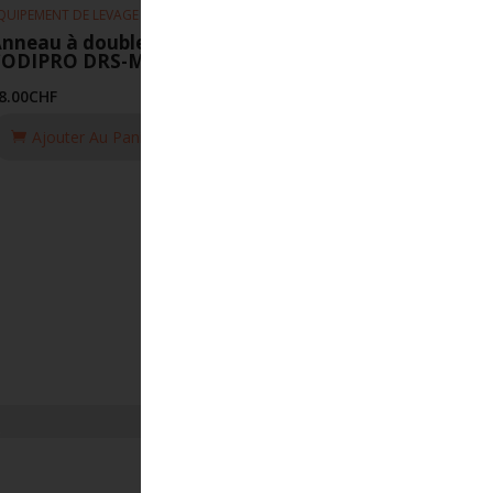
QUIPEMENT DE LEVAGE
nneau à double articulation
CODIPRO DRS-M14-UP
8.00
CHF
Ajouter Au Panier