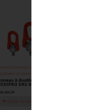
,
,
NNEAUX DE LEVAGE
CODIPRO
QUIPEMENT DE LEVAGE
nneau à double articulation
CODIPRO DRS-M30-6.3T-UP
56.00
CHF
Ajouter Au Panier