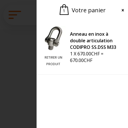
Votre panier
1
Anneau en inox à
double articulation
CODIPRO SS.DSS M33
1
X
670.00
CHF
=
RETIRER UN
670.00
CHF
Nos produits
PRODUIT