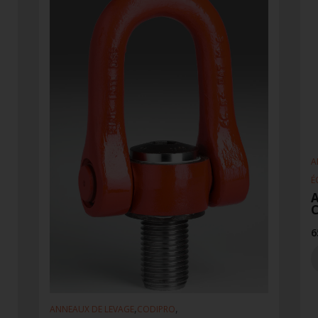
A
É
A
6
,
,
ANNEAUX DE LEVAGE
CODIPRO