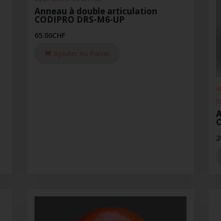
Anneau à double articulation
CODIPRO DRS-M6-UP
65.00
CHF
Ajouter Au Panier
A
É
A
2