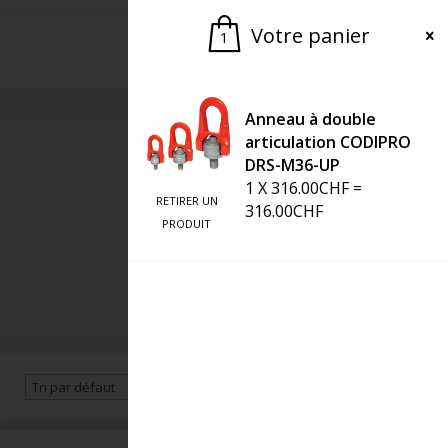
Votre panier
1
Demander une offre
Anneau à double
articulation CODIPRO
DRS-M36-UP
1
X
316.00
CHF
=
RETIRER UN
316.00
CHF
PRODUIT