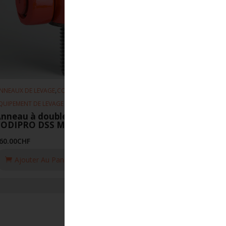
,
,
NNEAUX DE LEVAGE
CODIPRO
QUIPEMENT DE LEVAGE
nneau à double articulation
CODIPRO DSS M24-UP
60.00
CHF
Ajouter Au Panier