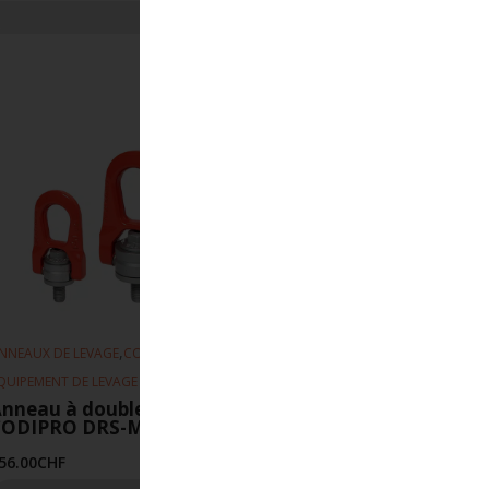
,
,
NNEAUX DE LEVAGE
CODIPRO
QUIPEMENT DE LEVAGE
nneau à double articulation
CODIPRO DRS-M30-6.3T-UP
56.00
CHF