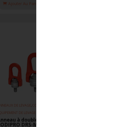
Ajouter Au Panier
,
,
NNEAUX DE LEVAGE
CODIPRO
QUIPEMENT DE LEVAGE
nneau à double articulation
CODIPRO DRS-M5-UP