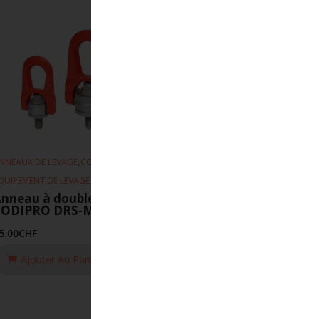
,
,
NNEAUX DE LEVAGE
CODIPRO
QUIPEMENT DE LEVAGE
nneau à double articulation
CODIPRO DRS-M10-UP
5.00
CHF
Ajouter Au Panier