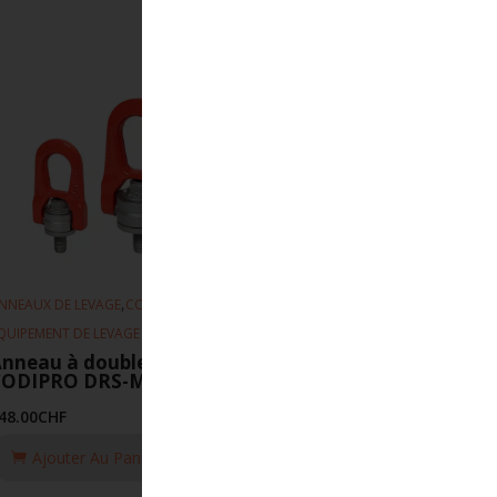
,
,
NNEAUX DE LEVAGE
CODIPRO
QUIPEMENT DE LEVAGE
nneau à double articulation
CODIPRO DRS-M22-UP
48.00
CHF
Ajouter Au Panier