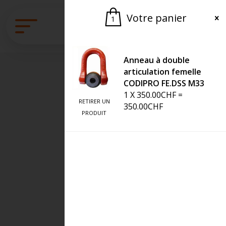
Votre panier
1
Anneau à double
articulation femelle
CODIPRO FE.DSS M33
1
X
350.00
CHF
=
RETIRER UN
350.00
CHF
Nos produits
PRODUIT