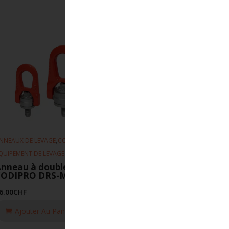
,
,
NNEAUX DE LEVAGE
CODIPRO
QUIPEMENT DE LEVAGE
nneau à double articulation
CODIPRO DRS-M18-UP
6.00
CHF
Ajouter Au Panier