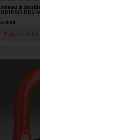
nneau à double articulation
CODIPRO DRS-M5-UP
5.00
CHF
Ajouter Au Panier