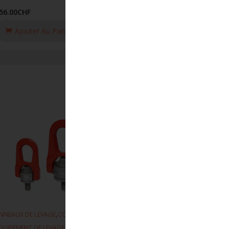
56.00
CHF
Ajouter Au Panier
,
,
NNEAUX DE LEVAGE
CODIPRO
QUIPEMENT DE LEVAGE