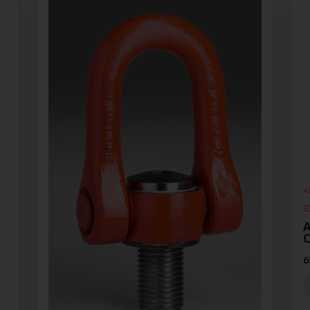
A
É
A
6