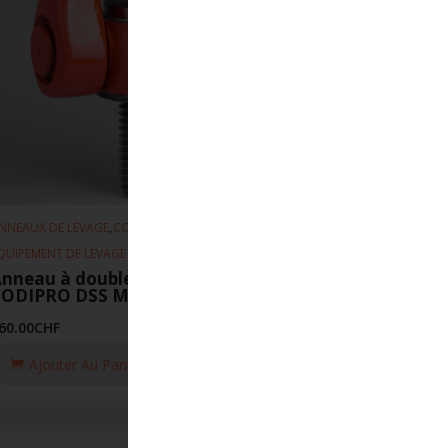
,
,
NNEAUX DE LEVAGE
CODIPRO
QUIPEMENT DE LEVAGE
nneau à double articulation
CODIPRO DSS M24-UP
60.00
CHF
Ajouter Au Panier