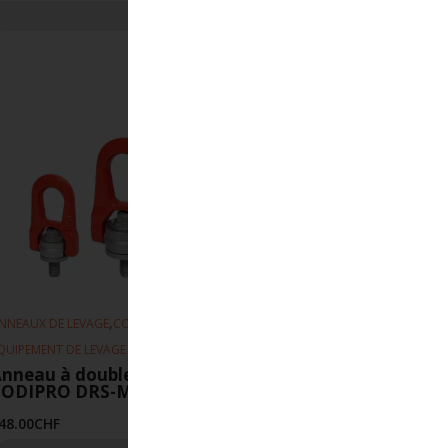
,
,
NNEAUX DE LEVAGE
CODIPRO
QUIPEMENT DE LEVAGE
nneau à double articulation
CODIPRO DRS-M22-UP
48.00
CHF