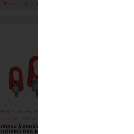
Ajouter Au Panier
,
,
NNEAUX DE LEVAGE
CODIPRO
QUIPEMENT DE LEVAGE
nneau à double articulation
CODIPRO DRS-M30-6.3T-UP