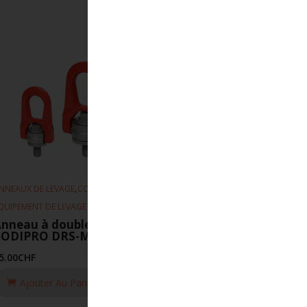
,
,
NNEAUX DE LEVAGE
CODIPRO
QUIPEMENT DE LEVAGE
nneau à double articulation
CODIPRO DRS-M10-UP
5.00
CHF
Ajouter Au Panier