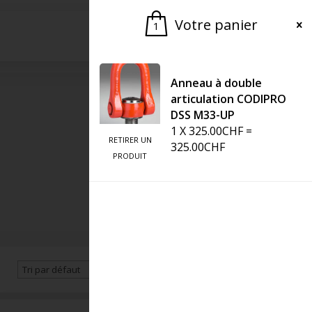
Votre panier
1
Demander une offre
Anneau à double
articulation CODIPRO
DSS M33-UP
1
X
325.00
CHF
=
RETIRER UN
325.00
CHF
PRODUIT